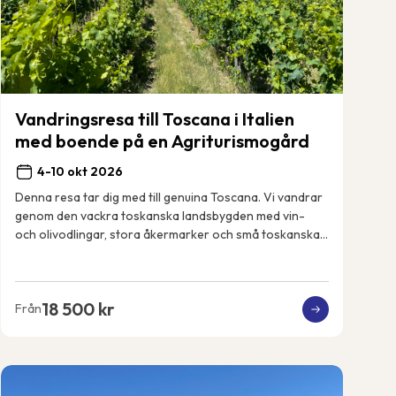
Vandringsresa till Toscana i Italien
med boende på en Agriturismogård
4-10 okt 2026
Denna resa tar dig med till genuina Toscana. Vi vandrar
genom den vackra toskanska landsbygden med vin-
och olivodlingar, stora åkermarker och små toskanska
byar. Vi får uppleva det riktiga och lokala...
18 500 kr
Från