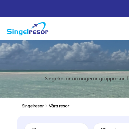
Singelresor arrangerar gruppresor f
Singelresor
Våra resor