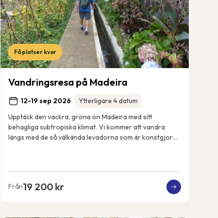
Få platser kvar
Vandringsresa på Madeira
12-19 sep 2026
Ytterligare 4 datum
Upptäck den vackra, gröna ön Madeira med sitt
behagliga subtropiska klimat. Vi kommer att vandra
längs med de så välkända levadorna som är konstgjorda
bevattningskanaler som sträcker sig över ön. Vi k...
19 200 kr
Från