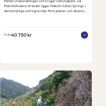
Mellan Drakensbergen och Kruger nationalpark, vid
Makutsiflodens stränder ligger Makutsi Safari Springs. I
denna härliga och lugna miljö finns palmer och akacior,
flodhästar, elefanter, noshörningar, ...
40 750 kr
Från