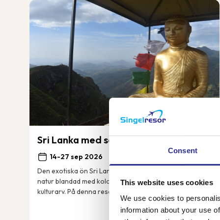
Sri Lanka med sol och bad
Consent
14-27 sep 2026
Den exotiska ön Sri Lanka bjuder på vacker grönskande
natur blandad med kolonial historia och ett stort
This website uses cookies
kulturarv. På denna resa besöker vi bland annat de
We use cookies to personalis
grönklädda bergen i Nuwara Eliya, det mäktiga...
information about your use of