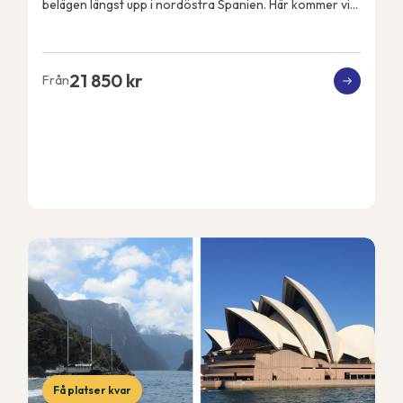
belägen längst upp i nordöstra Spanien. Här kommer vi
att få Pyrenéerna som kuliss varje dag och Med...
21 850 kr
Från
Få platser kvar