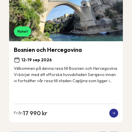
Nyhet
Bosnien och Hercegovina
12-19 sep 2026
Välkommen på denna resa till Bosnien och Hercegovina.
Vi börjar med att utforska huvudstaden Sarajevo innan
vi fortsätter vår resa till staden Capljina som ligger i
landets sydvästra del i regionen He...
17 990 kr
Från