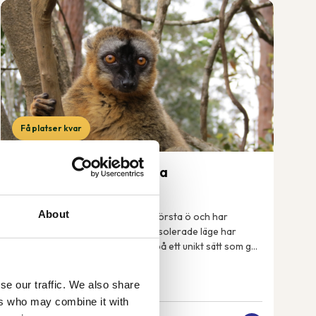
Få platser kvar
Madagaskar – rundresa
19 sep-3 okt 2026
About
Madagaskar är världens fjärde största ö och har
enastående natur. Tack vare sitt isolerade läge har
växter och djur på ön utvecklats på ett unikt sätt som gör
att många arter enbart finns just här på ...
se our traffic. We also share
ers who may combine it with