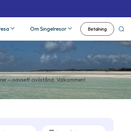
 resa
Om Singelresor
Betalning
Sök
rer – oavsett civilstånd. Välkommen!