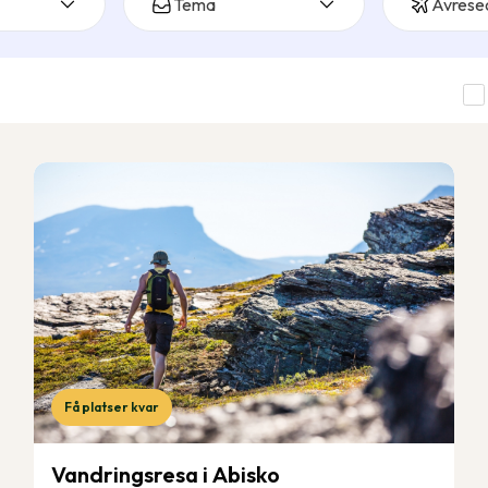
Tema
Avrese
Få platser kvar
Vandringsresa i Abisko