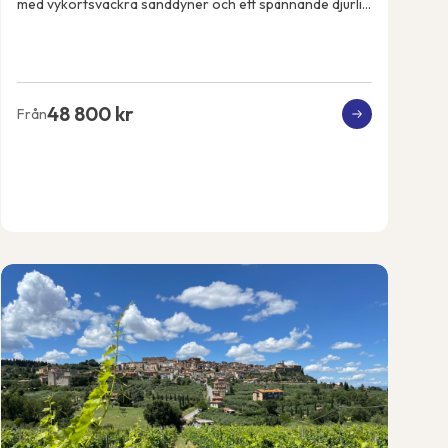
med vykortsvackra sanddyner och ett spännande djurliv.
Vi ankommer till huvudstaden Windhoek o...
48 800 kr
Från