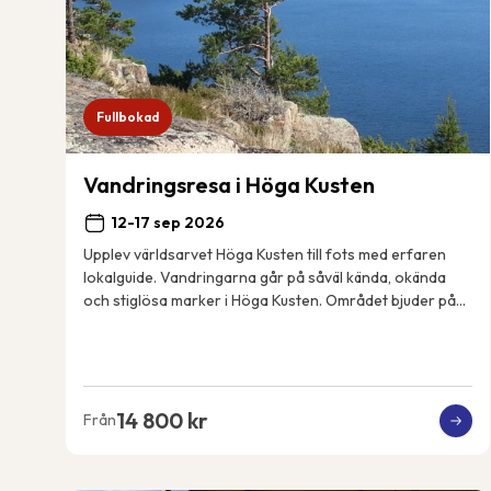
Fullbokad
Vandringsresa i Höga Kusten
12-17 sep 2026
Upplev världsarvet Höga Kusten till fots med erfaren
lokalguide. Vandringarna går på såväl kända, okända
och stiglösa marker i Höga Kusten. Området bjuder på
spännande geologiska fenomen, spektakulära...
14 800 kr
Från