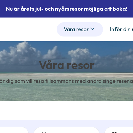
Nu är årets jul- och nyårsresor möjliga att boka!
Våra resor
Inför din
Våra resor
ör dig som vill resa tillsammans med andra singelresenä