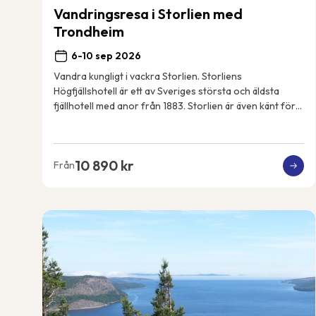
Vandringsresa i Storlien med
Trondheim
6-10 sep 2026
Vandra kungligt i vackra Storlien. Storliens
Högfjällshotell är ett av Sveriges största och äldsta
fjällhotell med anor från 1883. Storlien är även känt för
att vara den svenska kungafamiljens fjällde...
10 890 kr
Från