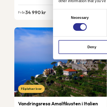
other information that you’ve
34 990 kr
Consent
Från
Necessary
Selection
Deny
Få platser kvar
Vandringsresa Amalfikusten i Italien