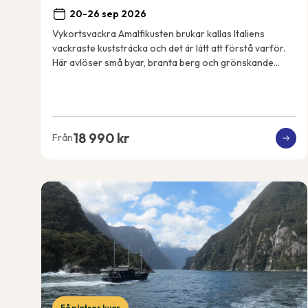
20-26 sep 2026
Vykortsvackra Amalfikusten brukar kallas Italiens
vackraste kuststräcka och det är lätt att förstå varför.
Här avlöser små byar, branta berg och grönskande
terrassodlingar varandra och utsikten är mag...
18 990 kr
Från
Få platser kvar