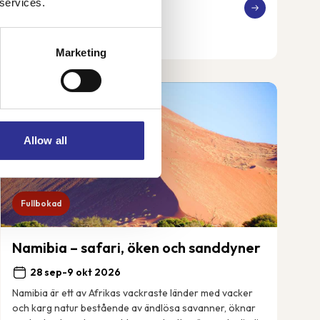
 services.
41 250 kr
Från
Marketing
Allow all
Fullbokad
Namibia – safari, öken och sanddyner
28 sep-9 okt 2026
Namibia är ett av Afrikas vackraste länder med vacker
och karg natur bestående av ändlösa savanner, öknar