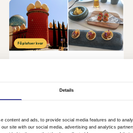
Få platser kvar
Gourmet- och kulturresa i Spanien
17-24 sep 2026
Under denna resa får vi uppleva det bästa Katalonien
har att erbjuda i form av mat, vin, kultur, växtlighet,
Details
vackra landskap, konst och historia tillsammans med
vår svensktalande guide Cecilia. Vårt 4...
e content and ads, to provide social media features and to analy
22 650 kr
Från
 our site with our social media, advertising and analytics partn