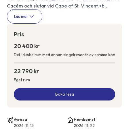
Cacém och slutar vid Cape of St. Vincent.<b...
Läs mer
Pris
20 400 kr
Del i dubbelrum med annan singelresenär av samma kön
22 790 kr
Eget rum
Boka resa
Avresa
Hemkomst
2026-11-15
2026-11-22