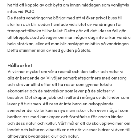
ha tid att koppla av och byta om innan middagen som vanligtvis
intas vid 19.30.
De flesta vandringarna börjar med att vi åker privat buss till
starten och blir sedan hämtade vid slutet av vandringen för
transport tillbaka till hotellet. Detta gör att det i dessa fall går
att bli upplockad på vägen om man någon dag inte orkar vandra
hela sträckan, eller att man blir avsläppt en bit in på vandringen.
Detta stämmer man av med guiden på plats.
Hållbarhet
Vi värnar mycket om våra resmål och den kultur och natur vi
alla är beroende av. Vi väljer samarbetspartners med omsorg
och strävar alltid efter att ha resor som gynnar lokala
ekonomier och de människor som lever på de platser vi
besöker. Det skapar jobb och välfärd i många av de länder som
lever på turismen. Att resa är inte bara en avkopplande
semester där du lär känna nya människor utan även något som
berikar oss med kunskaper och förståelse för andra länder
och dess natur och kultur. Vårt mål är att du ska uppleva mer om
landet och kulturen vi besöker och när vi reser bidrar vi även till
att bevara byggnader, djur och natur.