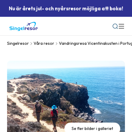
Nu är årets jul- och nyårsresor möjliga att boka!
Sök
Singelresor
Våra resor
Vandringsresa Vicentinakusten i Portu
Se fler bilder i galleriet