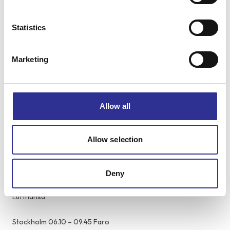
Leaflet
Statistics
Vandringarna och ordningen på dem är exempel och kan
komma att ändras av guiden beroende på bland annat väder.
Marketing
Svårighetsgrad på resan (1-5): 4
4 God kondition.
På denna vandringsresa behöver du kunna
Allow all
gå upp till ca 18 km i kuperad terräng, oftast flera dagar i rad.
God kondition krävs samt viss vandringsvana är att föredra.
Vissa vandringssträckor är i sand.
Allow selection
Mer info om olika svårighetsgrader:
Läs här
Preliminära flygtider (flygtider och flygbolag kan
Deny
komma att ändras)
Flygbolag: SAS, Norwegian, Ryanair, Brussels Airlines, KLM,
Lufthansa
Stockholm 06.10 – 09.45 Faro