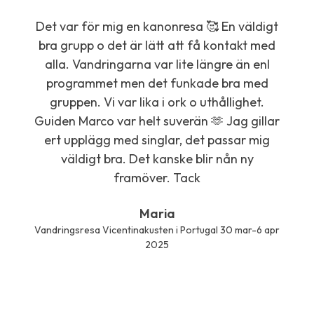
Det var för mig en kanonresa 🥰 En väldigt
Sto
bra grupp o det är lätt att få kontakt med
va
alla. Vandringarna var lite längre än enl
får
programmet men det funkade bra med
så 
gruppen. Vi var lika i ork o uthållighet.
mini
Guiden Marco var helt suverän 🫶 Jag gillar
Mar
ert upplägg med singlar, det passar mig
Jag 
väldigt bra. Det kanske blir nån ny
framöver. Tack
Vandr
Maria
Vandringsresa Vicentinakusten i Portugal 30 mar-6 apr
2025