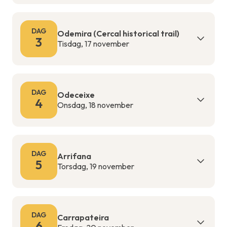
DAG
Odemira (Cercal historical trail)
3
Tisdag, 17 november
DAG
Odeceixe
4
Onsdag, 18 november
DAG
Arrifana
5
Torsdag, 19 november
DAG
Carrapateira
6