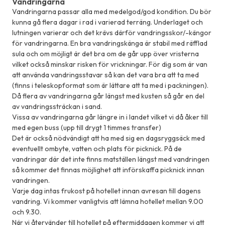
Vandringarna
Vandringarna passar alla med medelgod/god kondition. Du bör
kunna gå flera dagar i rad i varierad terräng. Underlaget och
lutningen varierar och det krävs därför vandringsskor/-kängor
för vandringarna. En bra vandringskänga är stabil med räfflad
sula och om möjligt är det bra om de går upp över vristerna
vilket också minskar risken för vrickningar. För dig som är van
att använda vandringsstavar så kan det vara bra att ta med
(finns i teleskopformat som är lättare att ta med i packningen).
Då flera av vandringarna går längst med kusten så går en del
av vandringssträckan i sand.
Vissa av vandringarna går längre in i landet vilket vi då åker till
med egen buss (upp till drygt 1 timmes transfer)
Det är också nödvändigt att ha med sig en dagsryggsäck med
eventuellt ombyte, vatten och plats för picknick. På de
vandringar där det inte finns matställen längst med vandringen
så kommer det finnas möjlighet att införskaffa picknick innan
vandringen.
Varje dag intas frukost på hotellet innan avresan till dagens
vandring. Vi kommer vanligtvis att lämna hotellet mellan 9.00
och 9.30.
När vi återvänder till hotellet på eftermiddagen kommer vi att