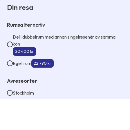
Din resa
Rumsalternativ
Del i dubbelrum med annan singelresenär av samma
kön
20 400 kr
Eget rum
22 790 kr
Avreseorter
Stockholm
Dina uppgifter