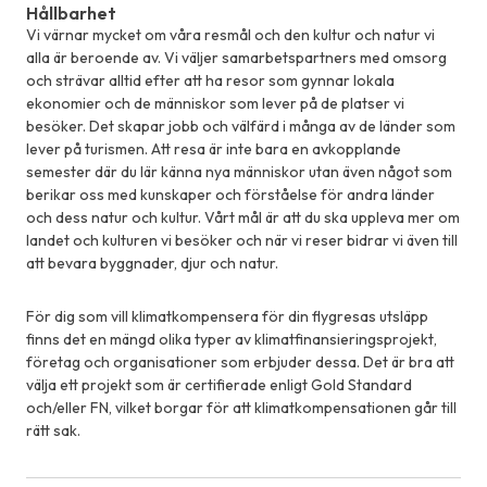
Hållbarhet
Vi värnar mycket om våra resmål och den kultur och natur vi
alla är beroende av. Vi väljer samarbetspartners med omsorg
och strävar alltid efter att ha resor som gynnar lokala
ekonomier och de människor som lever på de platser vi
besöker. Det skapar jobb och välfärd i många av de länder som
lever på turismen. Att resa är inte bara en avkopplande
semester där du lär känna nya människor utan även något som
berikar oss med kunskaper och förståelse för andra länder
och dess natur och kultur. Vårt mål är att du ska uppleva mer om
landet och kulturen vi besöker och när vi reser bidrar vi även till
att bevara byggnader, djur och natur.
För dig som vill klimatkompensera för din flygresas utsläpp
finns det en mängd olika typer av klimatfinansieringsprojekt,
företag och organisationer som erbjuder dessa. Det är bra att
välja ett projekt som är certifierade enligt Gold Standard
och/eller FN, vilket borgar för att klimatkompensationen går till
rätt sak.