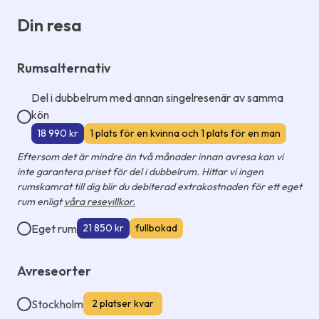
Din resa
Rumsalternativ
Del i dubbelrum med annan singelresenär av samma
kön
18 990 kr
1 plats för en kvinna och 1 plats för en man
Eftersom det är mindre än två månader innan avresa kan vi
inte garantera priset för del i dubbelrum. Hittar vi ingen
rumskamrat till dig blir du debiterad extrakostnaden för ett eget
rum enligt
våra resevillkor.
Eget rum
21 850 kr
fullbokad
Avreseorter
Stockholm
2 platser kvar