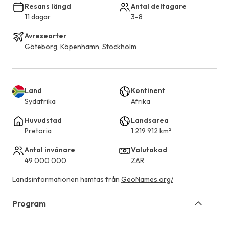
Resans längd
Antal deltagare
11 dagar
3-8
Avreseorter
Göteborg, Köpenhamn, Stockholm
Land
Kontinent
Sydafrika
Afrika
Huvudstad
Landsarea
Pretoria
1 219 912 km²
Antal invånare
Valutakod
49 000 000
ZAR
Landsinformationen hämtas från
GeoNames.org/
Program