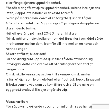
eller fånga djurens uppmärksamhet.
Försök aldrig få ett djurs uppmärksamhet. Imitera inte djurens
läten, klappa inte händer eller kasta föremål.
Skräp på marken kan kväva eller förgifta djur och fåglar.
Gå runt i området med “öppna ögon”, ju tidigare du upptäcker
djuren desto bättre.
Håll ett avstånd på minst 20-30 meter till djuren.
När du möter ett djur, kolla runt om det finns fler i området så du
inte hamnar mellan dem, framförallt inte mellan en hona och
hennes ungar.
Säkerhet först, bilder sen!
Du bör aldrig reta upp vilda djur eller få dem att känna sig
inträngda, detta kan orsaka ett oförutsägbart och farligt
reagerande.
Om du skulle känna dig osäker (till exempel om du möter
“större“ djur som lejon, elefant eller flodhäst) backa långsamt
tillbaka samma väg som du kom ifrån, och ställ dig nära en
byggnad/rondavel tills djuret går sin väg.
Vaccination
För rådgivning gällande vaccination inför din resa hänvisar vi