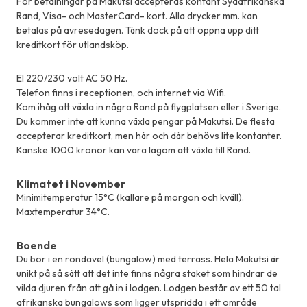
För betalningar på Makutsi accepteras kontant Sydafrikanska
Rand, Visa- och MasterCard- kort. Alla drycker mm. kan
betalas på avresedagen. Tänk dock på att öppna upp ditt
kreditkort för utlandsköp.
El 220/230 volt AC 50 Hz.
Telefon finns i receptionen, och internet via Wifi.
Kom ihåg att växla in några Rand på flygplatsen eller i Sverige.
Du kommer inte att kunna växla pengar på Makutsi. De flesta
accepterar kreditkort, men här och där behövs lite kontanter.
Kanske 1000 kronor kan vara lagom att växla till Rand.
Klimatet i November
Minimitemperatur 15°C (kallare på morgon och kväll).
Maxtemperatur 34°C.
Boende
Du bor i en rondavel (bungalow) med terrass. Hela Makutsi är
unikt på så sätt att det inte finns några staket som hindrar de
vilda djuren från att gå in i lodgen. Lodgen består av ett 50 tal
afrikanska bungalows som ligger utspridda i ett område