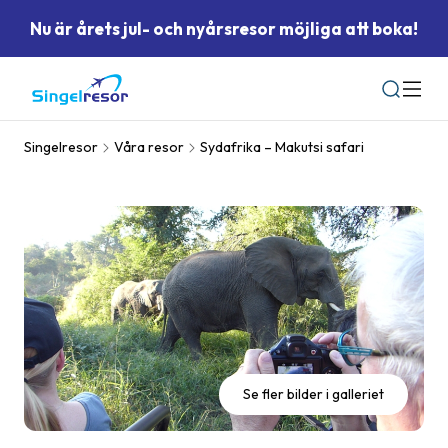
Nu är årets jul- och nyårsresor möjliga att boka!
Sök
Singelresor
Våra resor
Sydafrika – Makutsi safari
Se fler bilder i galleriet