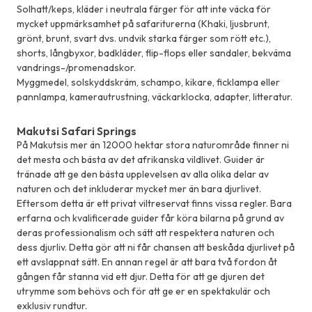
Solhatt/keps, kläder i neutrala färger för att inte väcka för
mycket uppmärksamhet på safariturerna (Khaki, ljusbrunt,
grönt, brunt, svart dvs. undvik starka färger som rött etc.),
shorts, långbyxor, badkläder, flip-flops eller sandaler, bekväma
vandrings-/promenadskor.
Myggmedel, solskyddskräm, schampo, kikare, ficklampa eller
pannlampa, kamerautrustning, väckarklocka, adapter, litteratur.
Makutsi Safari Springs
På Makutsis mer än 12000 hektar stora naturområde finner ni
det mesta och bästa av det afrikanska vildlivet. Guider är
tränade att ge den bästa upplevelsen av alla olika delar av
naturen och det inkluderar mycket mer än bara djurlivet.
Eftersom detta är ett privat viltreservat finns vissa regler. Bara
erfarna och kvalificerade guider får köra bilarna på grund av
deras professionalism och sätt att respektera naturen och
dess djurliv. Detta gör att ni får chansen att beskåda djurlivet på
ett avslappnat sätt. En annan regel är att bara två fordon åt
gången får stanna vid ett djur. Detta för att ge djuren det
utrymme som behövs och för att ge er en spektakulär och
exklusiv rundtur.