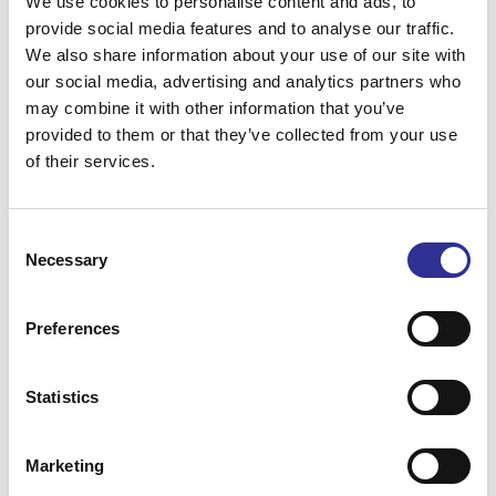
We use cookies to personalise content and ads, to
provide social media features and to analyse our traffic.
We also share information about your use of our site with
our social media, advertising and analytics partners who
may combine it with other information that you’ve
provided to them or that they’ve collected from your use
of their services.
Consent
Leaflet
Necessary
Selection
Dagarna vi gör utflykter, safariturer och lediga dagar kan
Preferences
komma att ändras! Resans innehåll ändras dock inte. Exakt
ordning på programmet och lediga dagar får du på plats.
Statistics
Svårighetsgrad på resan (1-5): 1
1 Låg kondition.
Denna resa passar alla som kan ta sig fram
Marketing
obehindrat kortare sträckor på relativt plant underlag samt