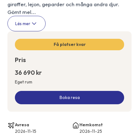
giraffer, lejon, geparder och många andra djur.
Gömt mel...
Läs mer
Få platser kvar
Pris
36 690 kr
Eget rum
Boka resa
Avresa
Hemkomst
2026-11-15
2026-11-25