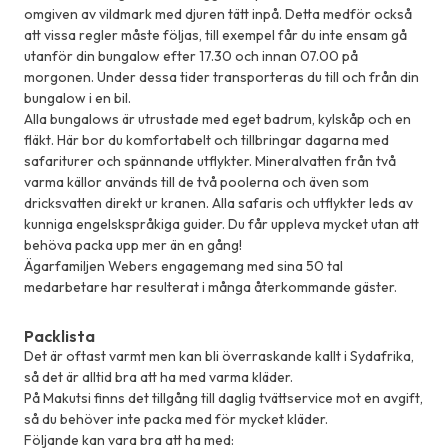
omgiven av vildmark med djuren tätt inpå. Detta medför också
att vissa regler måste följas, till exempel får du inte ensam gå
utanför din bungalow efter 17.30 och innan 07.00 på
morgonen. Under dessa tider transporteras du till och från din
bungalow i en bil.
Alla bungalows är utrustade med eget badrum, kylskåp och en
fläkt. Här bor du komfortabelt och tillbringar dagarna med
safariturer och spännande utflykter. Mineralvatten från två
varma källor används till de två poolerna och även som
dricksvatten direkt ur kranen. Alla safaris och utflykter leds av
kunniga engelskspråkiga guider. Du får uppleva mycket utan att
behöva packa upp mer än en gång!
Ägarfamiljen Webers engagemang med sina 50 tal
medarbetare har resulterat i många återkommande gäster.
Packlista
Det är oftast varmt men kan bli överraskande kallt i Sydafrika,
så det är alltid bra att ha med varma kläder.
På Makutsi finns det tillgång till daglig tvättservice mot en avgift,
så du behöver inte packa med för mycket kläder.
Följande kan vara bra att ha med: