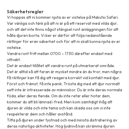
Säkerhetsregler
Vi hoppas att ni kommer njuta av er vistelse på Makutsi Safari.
Var vänliga och tänk på att ni är på ett reservat med vilda djur,
och att det inte finns något stängsel runt anläggningen för att
hålla djuren borta. Vi ber er därför att följa nedanstående
riktlinjer för eran säkerhet och för att ni skall kunna njuta av er
vistelse.
Vandra runt fritt mellan 0700 – 1730 därefter endast med
viltvakt.
Det är endast tillåtet att vandra runt på utmarkerat område.
Det är alltid så att faran är mycket mindre än du tror, men några
få riktlinjer kan få dig att reagera korrekt vid kontakt med djur.
Först och främst, få inte panik. Trösta dig med att djur normalt
sett inte är intresserade av människor. Du är inte deras normala
föda, eller deras fiende. Om du inte retar eller hotar dem,
kommer du att bli lämnad i fred. Men kom samtidigt ihåg att
djuren är vilda och inte tama och kan skada oss om vi inte
respekterar dem och håller avstånd.
Titta på djuren under tystnad och med minsta distrahering av
deras naturliga aktiviteter. Hög ljudnivå kan skrämma djuren