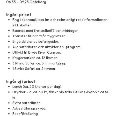
06.55 – 09.25 Göteborg
Ingår i priset
Flyg i ekonomiklass tur och retur enligt reseinformationen
inkl. skatter.
Boende med frukostbuffé och middagar.
Transfer till och från flygplatsen.
Engelsktalande safariguider.
Alla safariturer och utflykter enl. program:
Utflykt till Blyde River Canyon.
Krugerparken ca. 12 timmar.
3 Rhino Safari ca. 3 timmar/gång.
1 Simba Safari ca. 5 timmar.
Ingår ej i priset
Lunch (ca. 50 kronor per dag).
Drycker – öl ca. 30 kr, flaska vin från 130 kr, Gin/tonic ca 40
kr.
Extra safariturer.
Avbeställningsskydd.
Reseförsäkring.