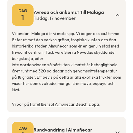
DAG
Avresa och ankomst till Malaga
1
Tisdag, 17 november
Vi landar i Málaga där vi möts upp. Vi beger oss ca.1 timme
öster ut mot den vackra gröna, tropiska kusten och fina
historierika staden Almuñecar som är en genuin stad med
trivsamt centrum. Tack vare Sierra Nevadas skyddande
bergskedja, biter
inte nordanvinden så hårt utan klimatet är behagligt hela
året runt med 320 soldagar och genomsnittstemperatur
på 18 grader. Ett bevis på detta är alla exotiska frukter som
växer här som avokado, mango, chirimoya, papaya och
kiwi.
Vi bor på
Hotel Ibersol Almunecar Beach & Spa
.
DAG
Rundvandring i Almuñecar