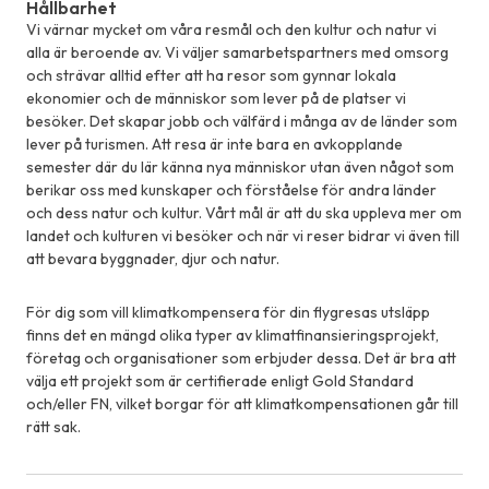
Hållbarhet
Vi värnar mycket om våra resmål och den kultur och natur vi
alla är beroende av. Vi väljer samarbetspartners med omsorg
och strävar alltid efter att ha resor som gynnar lokala
ekonomier och de människor som lever på de platser vi
besöker. Det skapar jobb och välfärd i många av de länder som
lever på turismen. Att resa är inte bara en avkopplande
semester där du lär känna nya människor utan även något som
berikar oss med kunskaper och förståelse för andra länder
och dess natur och kultur. Vårt mål är att du ska uppleva mer om
landet och kulturen vi besöker och när vi reser bidrar vi även till
att bevara byggnader, djur och natur.
För dig som vill klimatkompensera för din flygresas utsläpp
finns det en mängd olika typer av klimatfinansieringsprojekt,
företag och organisationer som erbjuder dessa. Det är bra att
välja ett projekt som är certifierade enligt Gold Standard
och/eller FN, vilket borgar för att klimatkompensationen går till
rätt sak.