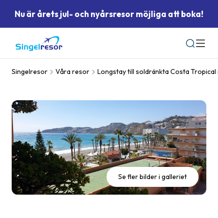
Nu är årets jul- och nyårsresor möjliga att boka!
Sök
Singelresor
Våra resor
Longstay till soldränkta Costa Tropical
Se fler bilder i galleriet