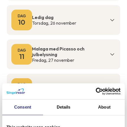
DAG
Ledig dag
10
Torsdag, 26 november
Malaga med Picasso och
DAG
julbelysning
11
Fredag, 27 november
DAG
Ledig dag
12
Lördag, 28 november
Consent
Details
About
DAG
Ledig dag eller kustvandring
13
Söndag, 29 november