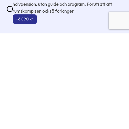
halvpension, utan guide och program. Förutsatt att
rumskompisen också förlänger
+6 890 kr
Dina uppgifter
Förnamn
Inom Europa räcker det med ett förnamn (tilltalsnamn som i
passet)
Efternamn