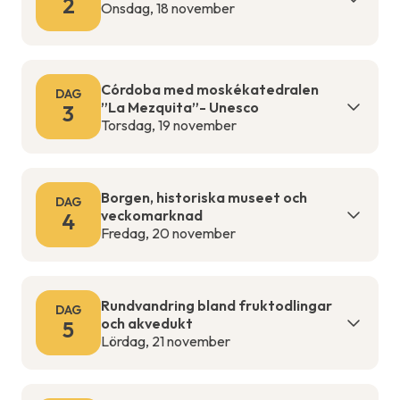
2
Onsdag, 18 november
Córdoba med moskékatedralen
DAG
”La Mezquita”- Unesco
3
Torsdag, 19 november
Borgen, historiska museet och
DAG
veckomarknad
4
Fredag, 20 november
Rundvandring bland fruktodlingar
DAG
och akvedukt
5
Lördag, 21 november