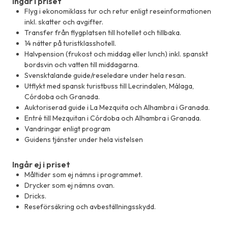
Ingår i priset
Flyg i ekonomiklass tur och retur enligt reseinformationen
inkl. skatter och avgifter.
Transfer från flygplatsen till hotellet och tillbaka.
14 nätter på turistklasshotell.
Halvpension (frukost och middag eller lunch) inkl. spanskt
bordsvin och vatten till middagarna.
Svensktalande guide/reseledare under hela resan.
Utflykt med spansk turistbuss till Lecrindalen, Málaga,
Córdoba och Granada.
Auktoriserad guide i La Mezquita och Alhambra i Granada.
Entré till Mezquitan i Córdoba och Alhambra i Granada.
Vandringar enligt program
Guidens tjänster under hela vistelsen
Ingår ej i priset
Måltider som ej nämns i programmet.
Drycker som ej nämns ovan.
Dricks.
Reseförsäkring och avbeställningsskydd.