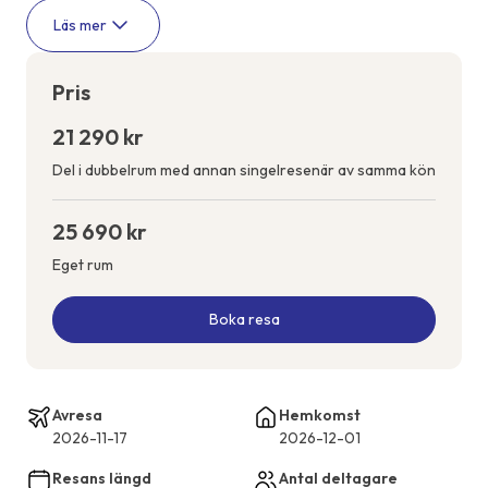
Läs mer
Pris
21 290 kr
Del i dubbelrum med annan singelresenär av samma kön
25 690 kr
Eget rum
Boka resa
Avresa
Hemkomst
2026-11-17
2026-12-01
Resans längd
Antal deltagare