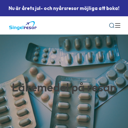
Nu är årets jul- och nyårsresor möjliga att boka!
Sök
Läkemedel på resan