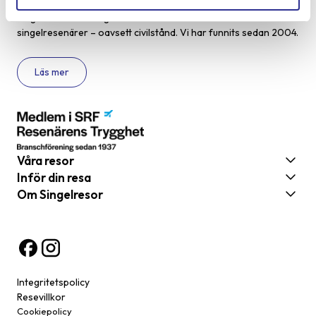
Singelresor – för dig som vill resa tillsammans med andra
singelresenärer – oavsett civilstånd. Vi har funnits sedan 2004.
Läs mer
Våra resor
Inför din resa
Om Singelresor
Integritetspolicy
Resevillkor
Cookiepolicy