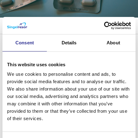
Singelresor
Inför din resa
Läkemedel på resan
Consent
Details
About
Läkemedel på resan
This website uses cookies
We use cookies to personalise content and ads, to
Det är bra att veta vilka regler som gäller om du
provide social media features and to analyse our traffic.
bor i Sverige och behöver ta med läkemedel när du
We also share information about your use of our site with
ska resa utomlands. Detsamma gäller om du
our social media, advertising and analytics partners who
kommer till Sverige med läkemedel som du har
may combine it with other information that you’ve
köpt utomlands.
provided to them or that they’ve collected from your use
of their services.
Du måste alltid kunna visa att ett receptbelagt
läkemedel är för eget bruk och för att behandla din