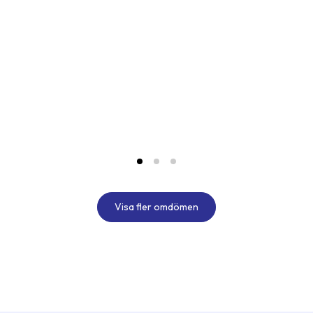
te
väd
sam
bra
Visa fler omdömen