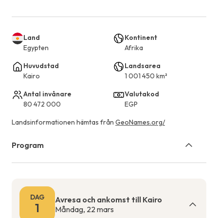
Land
Kontinent
Egypten
Afrika
Huvudstad
Landsarea
Kairo
1 001 450 km²
Antal invånare
Valutakod
80 472 000
EGP
Landsinformationen hämtas från
GeoNames.org/
Program
DAG
Avresa och ankomst till Kairo
1
Måndag, 22 mars