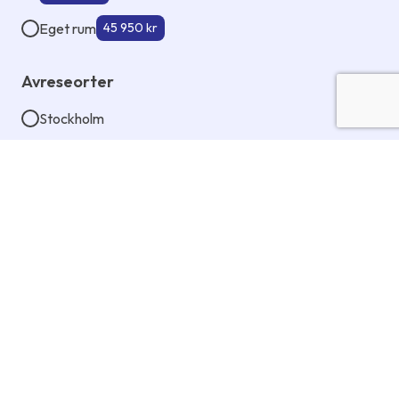
Eget rum
45 950 kr
Avreseorter
Stockholm
Köpenhamn
+2 100 kr
Dina uppgifter
Förnamn
Samtliga förnamn som står i passet behövs alltid uppges