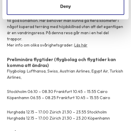
Svårighetsgrad på resan (1-5): 3
Deny
3 Medelgod kondition.
Denna resa passar dig mellan normal
till god kondition. Här behöver man kunna gå flera kilometer i
något kuperad terräng med höjdskillnad utan att det egentligen
är en vandringsresa. På denna resa går man i en hel del
trappor.
Mer info om olika svårighetsgrader:
Läs här
Preliminära flygtider (flygbolag och flygtider kan
komma att ändras)
Flygbolag: Lufthansa, Swiss, Austrian Airlines, Egypt Air, Turkish
Airlines,
Stockholm 06.10 – 08.30 Frankfurt 10.45 – 15.55 Cairo
Köpenhamn 06.55 – 08.25 Frankfurt 10.45 – 15.55 Cairo
Hurghada 12.15 – 17.00 Zürich 21.30 – 23.55 Stockholm
Hurghada 12.15 – 17.00 Zürich 21.30 – 23.20 Köpenhamn