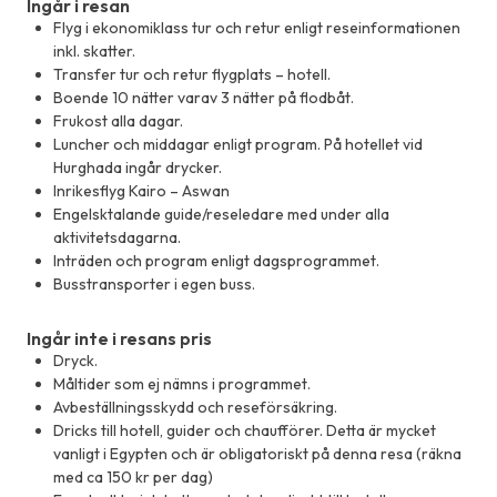
Ingår i resan
Flyg i ekonomiklass tur och retur enligt reseinformationen
inkl. skatter.
Transfer tur och retur flygplats – hotell.
Boende 10 nätter varav 3 nätter på flodbåt.
Frukost alla dagar.
Luncher och middagar enligt program. På hotellet vid
Hurghada ingår drycker.
Inrikesflyg Kairo – Aswan
Engelsktalande guide/reseledare med under alla
aktivitetsdagarna.
Inträden och program enligt dagsprogrammet.
Busstransporter i egen buss.
Ingår inte i resans pris
Dryck.
Måltider som ej nämns i programmet.
Avbeställningsskydd och reseförsäkring.
Dricks till hotell, guider och chaufförer. Detta är mycket
vanligt i Egypten och är obligatoriskt på denna resa (räkna
med ca 150 kr per dag)