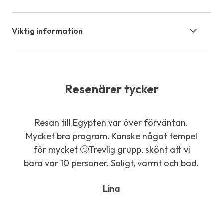
Viktig information
Resenärer tycker
Resan till Egypten var över förväntan.
Tus
Mycket bra program. Kanske något tempel
jag
för mycket 🙄Trevlig grupp, skönt att vi
åte
bara var 10 personer. Soligt, varmt och bad.
att
Lina
his
Vil