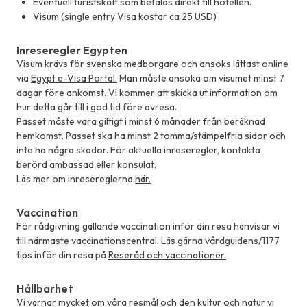
Eventuell turistskatt som betalas direkt till hotellen.
Visum (single entry Visa kostar ca 25 USD)
Inreseregler Egypten
Visum krävs för svenska medborgare och ansöks lättast online
via
Egypt e-Visa Portal.
Man måste ansöka om visumet minst 7
dagar före ankomst. Vi kommer att skicka ut information om
hur detta går till i god tid före avresa.
Passet måste vara giltigt i minst 6 månader från beräknad
hemkomst. Passet ska ha minst 2 tomma/stämpelfria sidor och
inte ha några skador. För aktuella inreseregler, kontakta
berörd ambassad eller konsulat.
Läs mer om inresereglerna
här.
Vaccination
För rådgivning gällande vaccination inför din resa hänvisar vi
till närmaste vaccinationscentral. Läs gärna vårdguidens/1177
tips inför din resa på
Reseråd och vaccinationer.
Hållbarhet
Vi värnar mycket om våra resmål och den kultur och natur vi