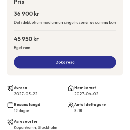
Pris
36 900 kr
Del i dubbelrum med annan singelresenär av samma kön
45 950 kr
Eget rum
Boka resa
Avresa
Hemkomst
2027-03-22
2027-04-02
Resans längd
Antal deltagare
12 dagar
8-18
Avreseorter
Köpenhamn, Stockholm