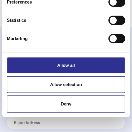
Kontakta oss
Preferences
Statistics
Marketing
Nyhetsbrev
Allow all
Prenumerera på vårt nyhetsbrev för att få
uppdateringar kring aktuella och kommande resor
och mycket annat!
Allow selection
Namn
Deny
E-
post