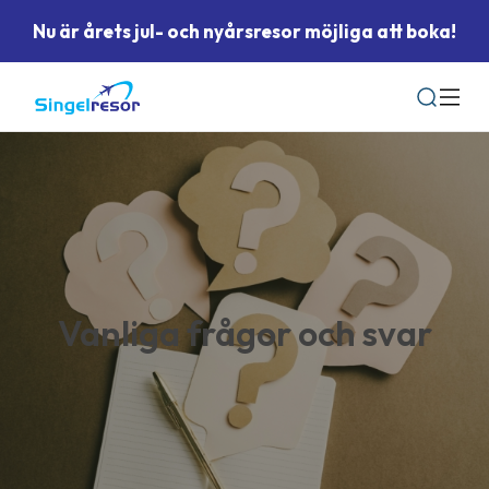
Nu är årets jul- och nyårsresor möjliga att boka!
Sök
Vanliga frågor och svar