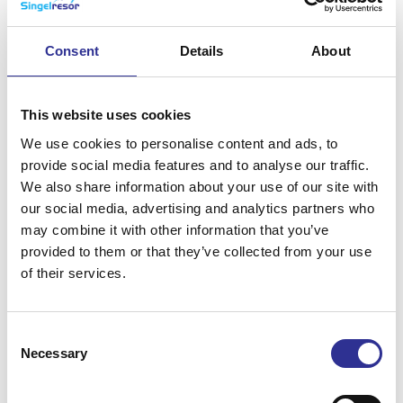
Behöver man vara singel för att få resa med
er?
Consent
Details
About
Får man resa med er som par?
This website uses cookies
We use cookies to personalise content and ads, to
Kan man dela rum med en kompis?
provide social media features and to analyse our traffic.
We also share information about your use of our site with
our social media, advertising and analytics partners who
Hur uppstod idén till Singelresor?
may combine it with other information that you’ve
provided to them or that they’ve collected from your use
of their services.
Vad bör jag tänka på inför resan?
Consent
Necessary
Selection