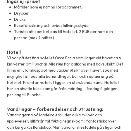
Ingår ej i priset
Måltider som ej nämns i programmet.
Drycker.
Dricks.
Reseförsäkring och avbeställningsskydd.
Turistskatt som betalas till hotellet. 2 EUR per natt och
person (max 7 nätter).
Hotell
Vi bor på det fina hotellet
Orca Praia
som ligger vid havet ca 6
km väster om Funchal. Alla rum har balkong med havsutsikt. Det
finns en utomhuspool med vacker utsikt över havet, spa med
möjlighet att beställa behandlingar, bar och restaurang på
hotellet. Framför hotellet ligger en sten/sandstrand. Hotellet
har en shuttle buss som går från måndag – fredag 4 gånger
per dag till Funchal.
Vandringar – förberedelser och utrustning:
Vandringarna på Madeira erbjuder olika miljöer och
upplevelser, alltifrån tät fuktig regnskog till fantastiska vyer
och karga kustlandskap. Man vandrar mestadels på stigar och