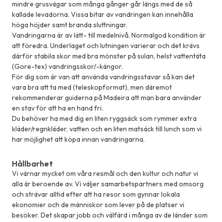
mindre grusvägar som många gånger går längs med de så
kallade levadorna. Vissa bitar av vandringen kan innehålla
höga höjder samt branda sluttningar.
Vandringarna är av lätt- till medelnivå. Normalgod kondition är
att föredra. Underlaget och lutningen varierar och det krävs
därför stabila skor med bra mönster på sulan, helst vattentäta
(Gore-tex) vandringsskor/-kängor.
För dig som är van att använda vandringsstavar så kan det
vara bra att ta med (teleskopformat), men däremot
rekommenderar guiderna på Madeira att man bara använder
en stav för att ha en hand fri.
Du behöver ha med dig en liten ryggsäck som rymmer extra
kläder/regnkläder, vatten och en liten matsäck till lunch som vi
har möjlighet att köpa innan vandringarna.
Hållbarhet
Vi värnar mycket om våra resmål och den kultur och natur vi
alla är beroende av. Vi väljer samarbetspartners med omsorg
och strävar alltid efter att ha resor som gynnar lokala
ekonomier och de människor som lever på de platser vi
besöker. Det skapar jobb och välfärd i många av de länder som