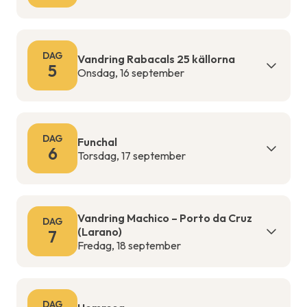
DAG
Vandring Rabacals 25 källorna
5
Onsdag, 16 september
DAG
Funchal
6
Torsdag, 17 september
Vandring Machico – Porto da Cruz
DAG
(Larano)
7
Fredag, 18 september
DAG