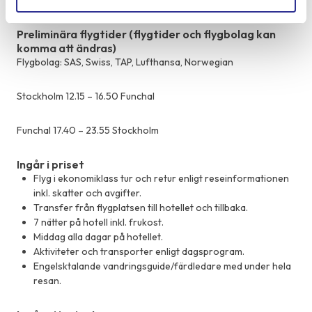
Mer info om olika svårighetsgrader:
Läs här
!
Preliminära flygtider (flygtider och flygbolag kan
komma att ändras)
Flygbolag: SAS, Swiss, TAP, Lufthansa, Norwegian
Stockholm 12.15 – 16.50 Funchal
Funchal 17.40 – 23.55 Stockholm
Ingår i priset
Flyg i ekonomiklass tur och retur enligt reseinformationen
inkl. skatter och avgifter.
Transfer från flygplatsen till hotellet och tillbaka.
7 nätter på hotell inkl. frukost.
Middag alla dagar på hotellet.
Aktiviteter och transporter enligt dagsprogram.
Engelsktalande vandringsguide/färdledare med under hela
resan.