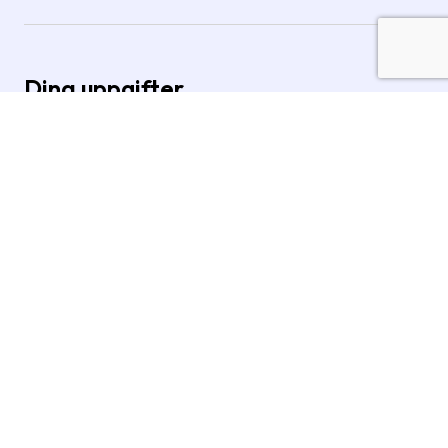
Dina uppgifter
Förnamn
Inom Europa räcker det med ett förnamn (tilltalsnamn som i
passet)
Efternamn
Samtliga efternamn som står i passet behövs alltid uppges
Kön