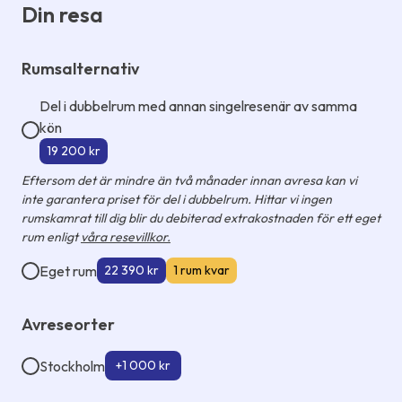
Din resa
Rumsalternativ
Del i dubbelrum med annan singelresenär av samma
kön
19 200 kr
Eftersom det är mindre än två månader innan avresa kan vi
inte garantera priset för del i dubbelrum. Hittar vi ingen
rumskamrat till dig blir du debiterad extrakostnaden för ett eget
rum enligt
våra resevillkor.
Eget rum
22 390 kr
1 rum kvar
Avreseorter
Stockholm
+1 000 kr