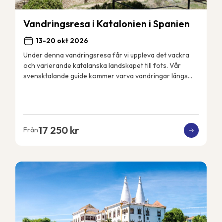
Vandringsresa i Katalonien i Spanien
13-20 okt 2026
Under denna vandringsresa får vi uppleva det vackra
och varierande katalanska landskapet till fots. Vår
svensktalande guide kommer varva vandringar längs
med kusten – den berömda Costa Brava med sina ...
17 250 kr
Från