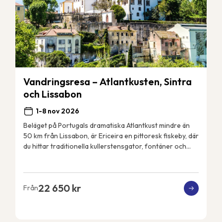
Vandringsresa – Atlantkusten, Sintra
och Lissabon
1-8 nov 2026
Beläget på Portugals dramatiska Atlantkust mindre än
50 km från Lissabon, är Ericeira en pittoresk fiskeby, där
du hittar traditionella kullerstensgator, fontäner och
vitkalkade hus. Ericeiras kustlin...
22 650 kr
Från