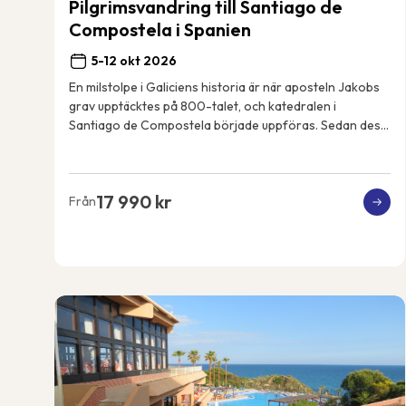
Pilgrimsvandring till Santiago de
Compostela i Spanien
5-12 okt 2026
En milstolpe i Galiciens historia är när aposteln Jakobs
grav upptäcktes på 800-talet, och katedralen i
Santiago de Compostela började uppföras. Sedan dess
har pilgrimer vandrat den franska pilgrimsle...
17 990 kr
Från