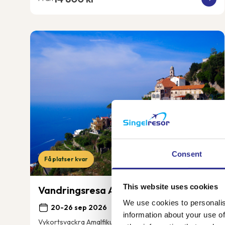
Consent
Få platser kvar
This website uses cookies
Vandringsresa Amalfikusten i Italien
We use cookies to personalis
20-26 sep 2026
information about your use of
Vykortsvackra Amalfikusten brukar kallas Italiens