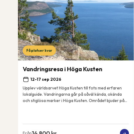
Få platser kvar
Vandringsresa i Höga Kusten
12-17 sep 2026
Upplev världsarvet Höga Kusten till fots med erfaren
lokalguide. Vandringarna går på såväl kända, okända
och stiglösa marker i Höga Kusten. Området bjuder på
spännande geologiska fenomen, spektakulära...
14 800 kr
Från