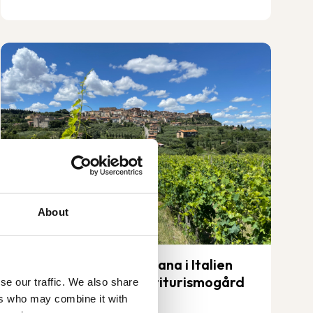
About
Vandringsresa till Toscana i Italien
med boende på en Agriturismogård
se our traffic. We also share
ers who may combine it with
4-10 okt 2026