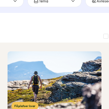
Tema
Avrese
Få platser kvar