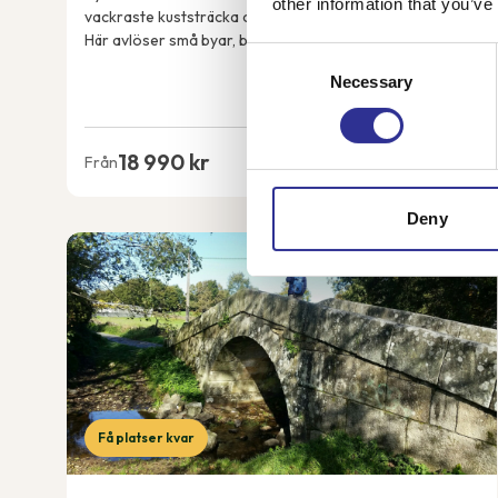
other information that you’ve
vackraste kuststräcka och det är lätt att förstå varför.
Här avlöser små byar, branta berg och grönskande
Consent
terrassodlingar varandra och utsikten är mag...
Necessary
Selection
18 990 kr
Från
Deny
Få platser kvar