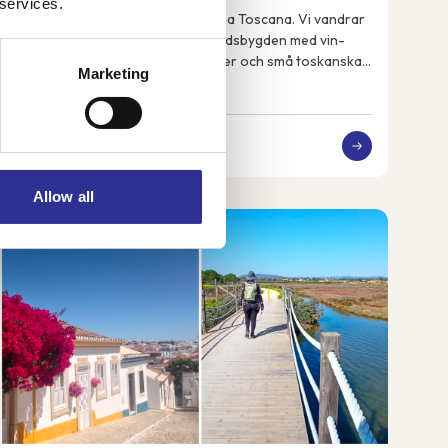
 services.
Denna resa tar dig med till genuina Toscana. Vi vandrar
genom den vackra toskanska landsbygden med vin-
och olivodlingar, stora åkermarker och små toskanska
Marketing
byar. Vi får uppleva det riktiga och lokala...
18 500 kr
Från
Allow all