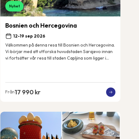
Nyhet
Bosnien och Hercegovina
12-19 sep 2026
Välkommen på denna resa till Bosnien och Hercegovina.
Vi börjar med att utforska huvudstaden Sarajevo innan
vi fortsätter vår resa till staden Capljina som ligger i
landets sydvästra del i regionen He...
17 990 kr
Från