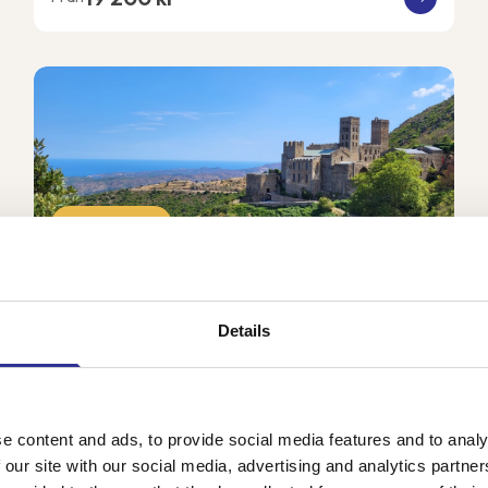
Få platser kvar
Kultur, konst- och vinresa till
historiska kuststaden Roses
Details
24 sep-1 okt 2026
Följ med vår svensktalande guide Carmen på en ny
härlig resa till den historierika kuststaden Roses
belägen längst upp i nordöstra Spanien. Här kommer vi
e content and ads, to provide social media features and to analy
att få Pyrenéerna som kuliss varje dag och Med...
 our site with our social media, advertising and analytics partn