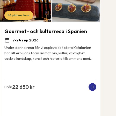
Få platser kvar
Gourmet- och kulturresa i Spanien
17-24 sep 2026
Under denna resa får vi uppleva det bästa Katalonien
har att erbjuda i form av mat, vin, kultur, växtlighet,
vackra landskap, konst och historia tillsammans med
vår svensktalande guide Cecilia. Vårt 4...
22 650 kr
Från