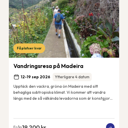
Få platser kvar
Vandringsresa på Madeira
12-19 sep 2026
Ytterligare 4 datum
Upptäck den vackra, gröna ön Madeira med sitt
behagliga subtropiska klimat. Vi kommer att vandra
längs med de så välkända levadorna som är konstgjorda
bevattningskanaler som sträcker sig över ön. Vi k...
19 200 kr
Från