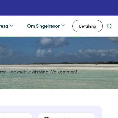
 resa
Om Singelresor
Betalning
Sök
rer – oavsett civilstånd. Välkommen!