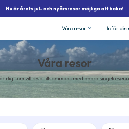
Nu är årets jul- och nyårsresor möjliga att boka!
Våra resor
Inför din
Våra resor
ör dig som vill resa tillsammans med andra singelresenä