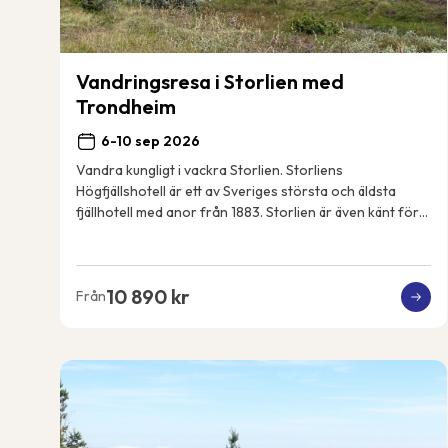
Vandringsresa i Storlien med
Trondheim
6-10 sep 2026
Vandra kungligt i vackra Storlien. Storliens
Högfjällshotell är ett av Sveriges största och äldsta
fjällhotell med anor från 1883. Storlien är även känt för
att vara den svenska kungafamiljens fjällde...
10 890 kr
Från