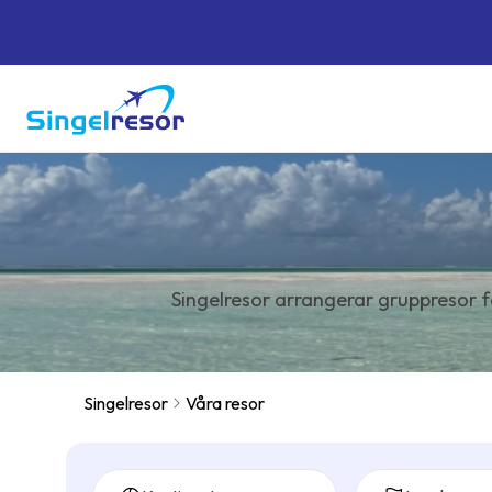
Singelresor arrangerar gruppresor f
Singelresor
Våra resor