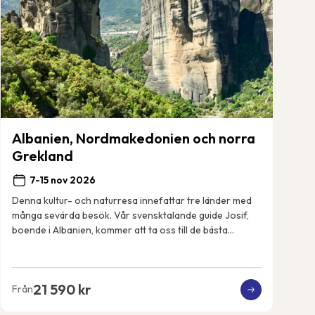
Albanien, Nordmakedonien och norra
Grekland
7-15 nov 2026
Denna kultur- och naturresa innefattar tre länder med
många sevärda besök. Vår svensktalande guide Josif,
boende i Albanien, kommer att ta oss till de bästa
sevärdheterna. Albanien har mycket att erbj...
21 590 kr
Från