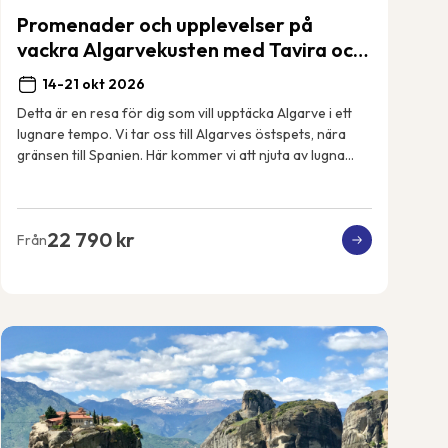
Promenader och upplevelser på
vackra Algarvekusten med Tavira och
Monte Gordo.
14-21 okt 2026
Detta är en resa för dig som vill upptäcka Algarve i ett
lugnare tempo. Vi tar oss till Algarves östspets, nära
gränsen till Spanien. Här kommer vi att njuta av lugna
promenader, en färjeutflykt över ...
22 790 kr
Från