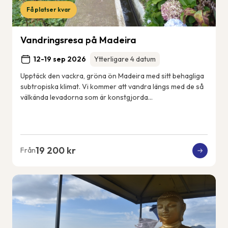
Få platser kvar
Vandringsresa på Madeira
12-19 sep 2026
Ytterligare 4 datum
Upptäck den vackra, gröna ön Madeira med sitt behagliga
subtropiska klimat. Vi kommer att vandra längs med de så
välkända levadorna som är konstgjorda
bevattningskanaler som sträcker sig över ön. Vi k...
19 200 kr
Från