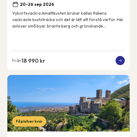
20-26 sep 2026
Vykortsvackra Amalfikusten brukar kallas Italiens
vackraste kuststräcka och det är lätt att förstå varför. Här
avlöser små byar, branta berg och grönskande
terrassodlingar varandra och utsikten är mag...
18 990 kr
Från
Få platser kvar