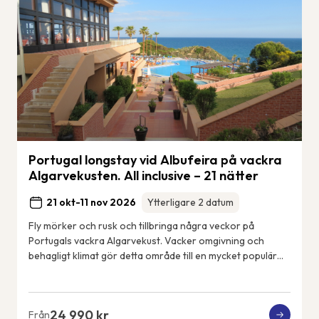
Portugal longstay vid Albufeira på vackra
Algarvekusten. All inclusive – 21 nätter
21 okt-11 nov 2026
Ytterligare 2 datum
Fly mörker och rusk och tillbringa några veckor på
Portugals vackra Algarvekust. Vacker omgivning och
behagligt klimat gör detta område till en mycket populär
tillflyktsort för frusna nordbor. Detta ä...
24 990 kr
Från