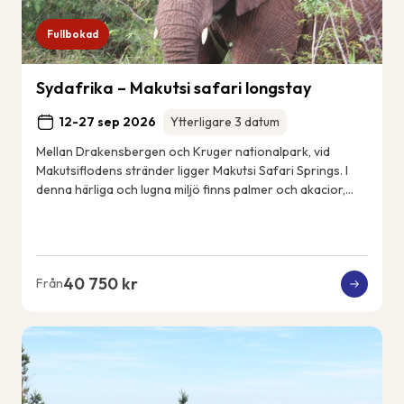
Fullbokad
Sydafrika – Makutsi safari longstay
12-27 sep 2026
Ytterligare 3 datum
Mellan Drakensbergen och Kruger nationalpark, vid
Makutsiflodens stränder ligger Makutsi Safari Springs. I
denna härliga och lugna miljö finns palmer och akacior,
flodhästar, elefanter, noshörningar, ...
40 750 kr
Från