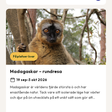
Få platser kvar
Madagaskar – rundresa
19 sep-3 okt 2026
Madagaskar är världens fjärde största ö och har
enastående natur. Tack vare sitt isolerade läge har växter
och djur på ön utvecklats på ett unikt sätt som gör att
många arter enbart finns just här på ...