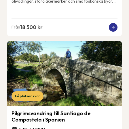
olivodlingar, stora åkermarker och små toskanska byar. Vi
får uppleva det riktiga och lokala...
18 500 kr
Från
Få platser kvar
Pilgrimsvandring till Santiago de
Compostela i Spanien