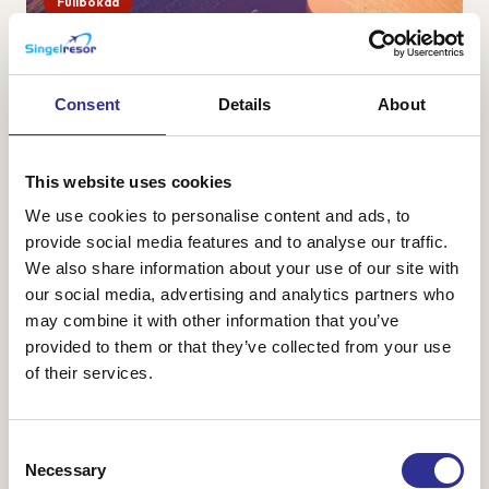
Fullbokad
Namibia – safari, öken och sanddyner
28 sep-9 okt 2026
Consent
Details
About
Namibia är ett av Afrikas vackraste länder med vacker och
karg natur bestående av ändlösa savanner, öknar med
vykortsvackra sanddyner och ett spännande djurliv. Vi
This website uses cookies
ankommer till huvudstaden Windhoek o...
We use cookies to personalise content and ads, to
provide social media features and to analyse our traffic.
We also share information about your use of our site with
our social media, advertising and analytics partners who
48 800 kr
Från
may combine it with other information that you’ve
provided to them or that they’ve collected from your use
of their services.
Consent
Necessary
Selection