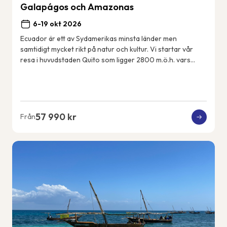
Galapágos och Amazonas
6-19 okt 2026
Ecuador är ett av Sydamerikas minsta länder men
samtidigt mycket rikt på natur och kultur. Vi startar vår
resa i huvudstaden Quito som ligger 2800 m.ö.h. vars
historiska centrum är med på UNESCOs värl...
57 990 kr
Från