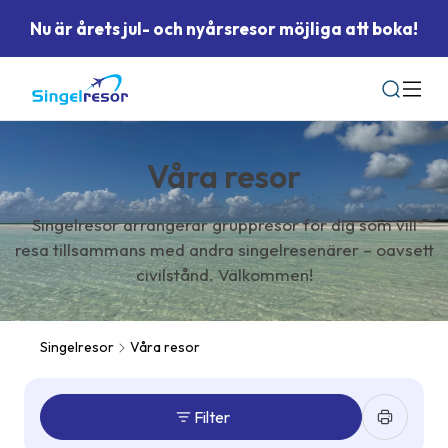
Nu är årets jul- och nyårsresor möjliga att boka!
Sök
Våra resor
Singelresor arrangerar gruppresor för dig som vill
resa tillsammans med andra singelresenärer – oavsett
civilstånd. Välkommen!
Singelresor
Våra resor
Filter