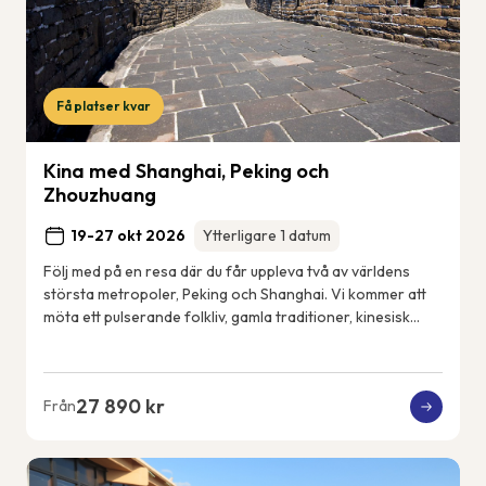
Få platser kvar
Kina med Shanghai, Peking och
Zhouzhuang
19-27 okt 2026
Ytterligare 1 datum
Följ med på en resa där du får uppleva två av världens
största metropoler, Peking och Shanghai. Vi kommer att
möta ett pulserande folkliv, gamla traditioner, kinesisk
konst och kultur, men också det n...
27 890 kr
Från