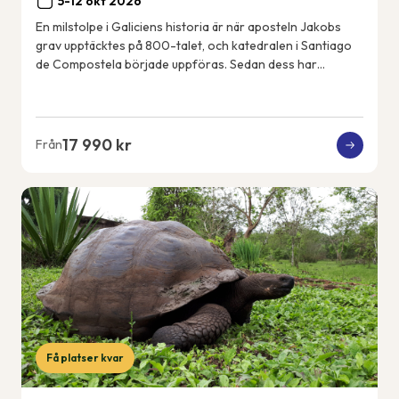
5-12 okt 2026
En milstolpe i Galiciens historia är när aposteln Jakobs
grav upptäcktes på 800-talet, och katedralen i Santiago
de Compostela började uppföras. Sedan dess har
pilgrimer vandrat den franska pilgrimsle...
17 990 kr
Från
Få platser kvar