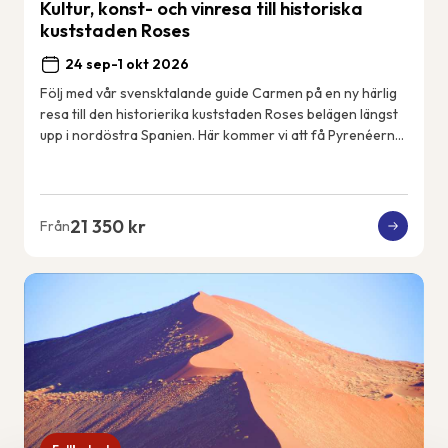
Kultur, konst- och vinresa till historiska
kuststaden Roses
24 sep-1 okt 2026
Följ med vår svensktalande guide Carmen på en ny härlig
resa till den historierika kuststaden Roses belägen längst
upp i nordöstra Spanien. Här kommer vi att få Pyrenéerna
som kuliss varje dag och Med...
21 350 kr
Från