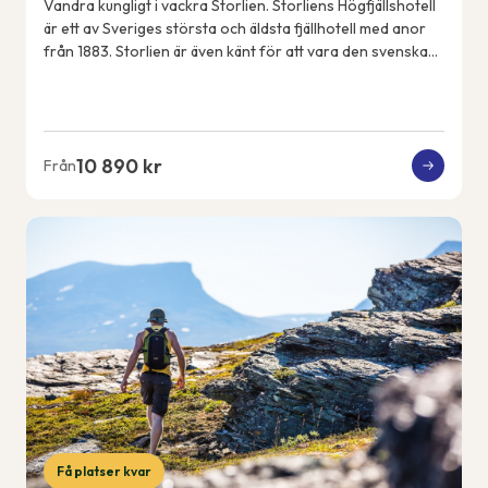
Vandra kungligt i vackra Storlien. Storliens Högfjällshotell
är ett av Sveriges största och äldsta fjällhotell med anor
från 1883. Storlien är även känt för att vara den svenska
kungafamiljens fjällde...
10 890 kr
Från
Få platser kvar