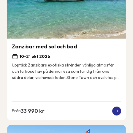
Zanzibar med sol och bad
10-21 okt 2026
Upptäck Zanzibars exotiska stränder, vänliga atmosfär
och turkosa hav på denna resa som tar dig från öns
södra delar, via huvudstaden Stone Town och avslutas på
öns nordöstkust. Några dagar gör vi utf...
33 990 kr
Från