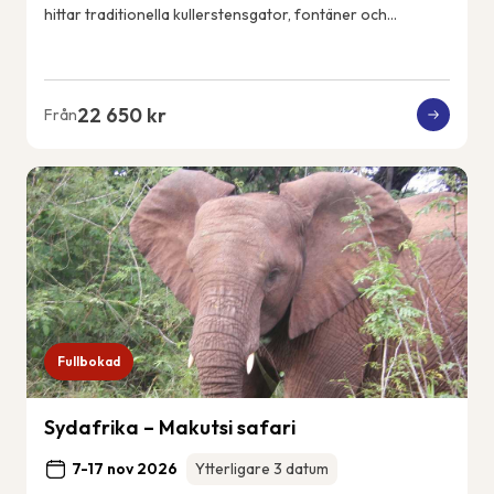
hittar traditionella kullerstensgator, fontäner och
vitkalkade hus. Ericeiras kustlin...
22 650 kr
Från
Fullbokad
Sydafrika – Makutsi safari
7-17 nov 2026
Ytterligare 3 datum