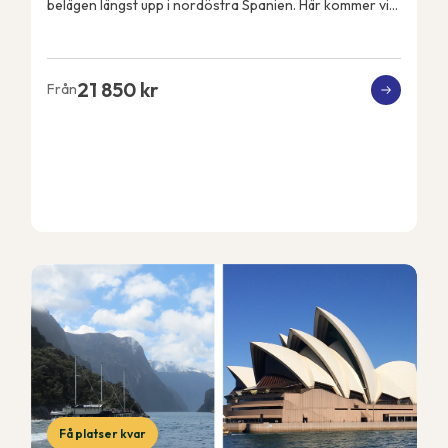
belägen längst upp i nordöstra Spanien. Här kommer vi
att få Pyrenéerna som kuliss varje dag och Med...
21 850 kr
Från
Få platser kvar