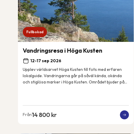
Fullbokad
Vandringsresa i Höga Kusten
12-17 sep 2026
Upplev världsarvet Höga Kusten till fots med erfaren
lokalguide. Vandringarna går på såväl kända, okända
och stiglösa marker i Höga Kusten. Området bjuder på
spännande geologiska fenomen, spektakulära...
14 800 kr
Från