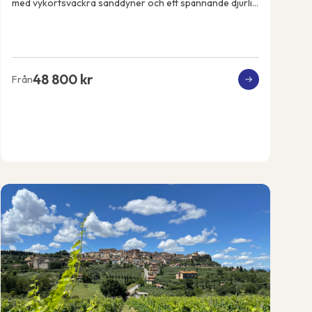
med vykortsvackra sanddyner och ett spännande djurliv.
Vi ankommer till huvudstaden Windhoek o...
48 800 kr
Från