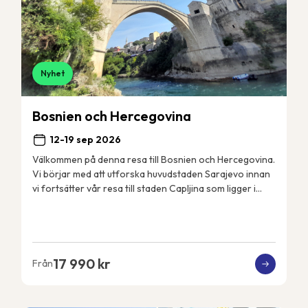
Nyhet
Bosnien och Hercegovina
12-19 sep 2026
Välkommen på denna resa till Bosnien och Hercegovina.
Vi börjar med att utforska huvudstaden Sarajevo innan
vi fortsätter vår resa till staden Capljina som ligger i
landets sydvästra del i regionen He...
17 990 kr
Från