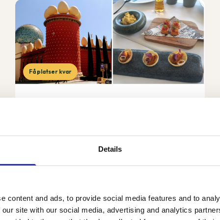
Få platser kvar
Gourmet- och kulturresa i Spanien
17-24 sep 2026
Under denna resa får vi uppleva det bästa Katalonien
har att erbjuda i form av mat, vin, kultur, växtlighet,
Details
vackra landskap, konst och historia tillsammans med
vår svensktalande guide Cecilia. Vårt 4...
e content and ads, to provide social media features and to analy
22 650 kr
Från
 our site with our social media, advertising and analytics partn