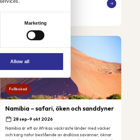
 services.
41 250 kr
Från
Marketing
Allow all
Fullbokad
Namibia – safari, öken och sanddyner
28 sep-9 okt 2026
Namibia är ett av Afrikas vackraste länder med vacker
och karg natur bestående av ändlösa savanner, öknar