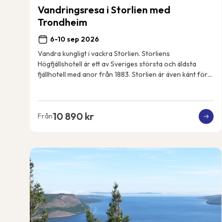
Vandringsresa i Storlien med
Trondheim
6-10 sep 2026
Vandra kungligt i vackra Storlien. Storliens
Högfjällshotell är ett av Sveriges största och äldsta
fjällhotell med anor från 1883. Storlien är även känt för
att vara den svenska kungafamiljens fjällde...
10 890 kr
Från