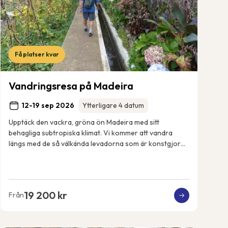
Få platser kvar
Vandringsresa på Madeira
12-19 sep 2026
Ytterligare 4 datum
Upptäck den vackra, gröna ön Madeira med sitt
behagliga subtropiska klimat. Vi kommer att vandra
längs med de så välkända levadorna som är konstgjorda
bevattningskanaler som sträcker sig över ön. Vi k...
19 200 kr
Från