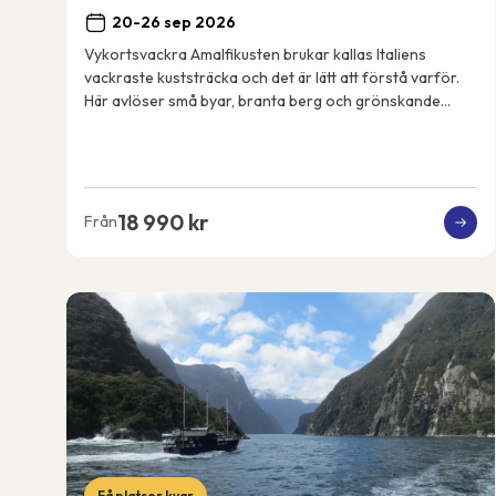
20-26 sep 2026
Vykortsvackra Amalfikusten brukar kallas Italiens
vackraste kuststräcka och det är lätt att förstå varför.
Här avlöser små byar, branta berg och grönskande
terrassodlingar varandra och utsikten är mag...
18 990 kr
Från
Få platser kvar