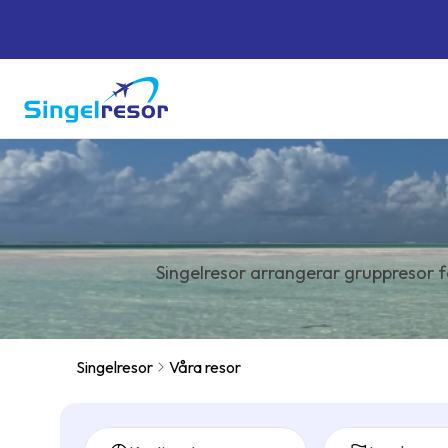
Singelresor arrangerar gruppresor f
Singelresor
Våra resor