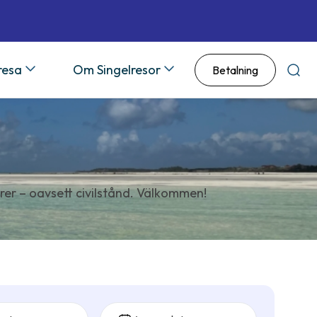
 resa
Om Singelresor
Betalning
Sök
rer – oavsett civilstånd. Välkommen!