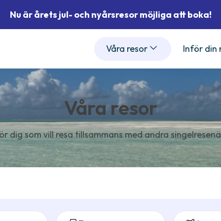
Nu är årets jul- och nyårsresor möjliga att boka!
Våra resor
Inför din
Våra resor
ör dig som vill resa tillsammans med andra singelresenä