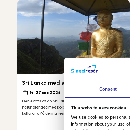
Sri Lanka med sol och bad
Consent
14-27 sep 2026
Den exotiska ön Sri Lanka bjuder på vacker grönskande
natur blandad med kolonial historia och ett stort
This website uses cookies
kulturarv. På denna resa besöker vi bland annat de
We use cookies to personalis
grönklädda bergen i Nuwara Eliya, det mäktiga...
information about your use of