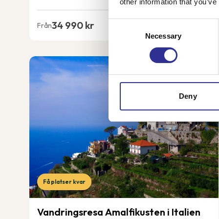
other information that you’ve
34 990 kr
Consent
Från
Necessary
Selection
Deny
Få platser kvar
Vandringsresa Amalfikusten i Italien