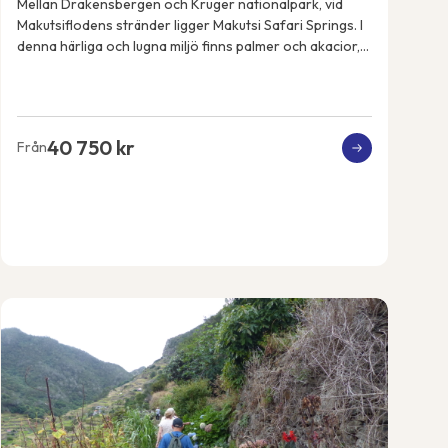
Mellan Drakensbergen och Kruger nationalpark, vid
Makutsiflodens stränder ligger Makutsi Safari Springs. I
denna härliga och lugna miljö finns palmer och akacior,
flodhästar, elefanter, noshörningar, ...
40 750 kr
Från