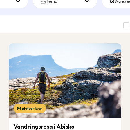
Tema
Avrese
Få platser kvar
Vandringsresa i Abisko