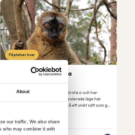
Få platser kvar
Madagaskar – rundresa
19 sep-3 okt 2026
About
Madagaskar är världens fjärde största ö och har
enastående natur. Tack vare sitt isolerade läge har
växter och djur på ön utvecklats på ett unikt sätt som gör
att många arter enbart finns just här på ...
se our traffic. We also share
ers who may combine it with