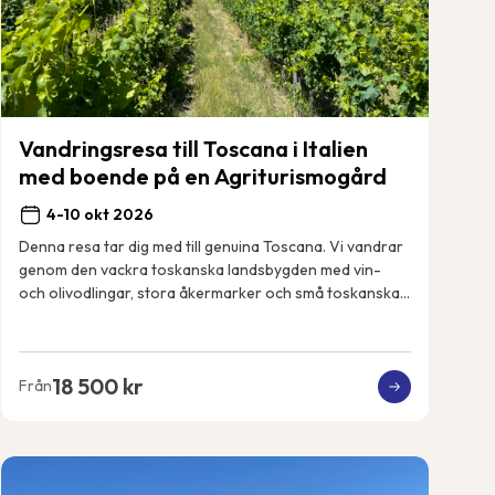
Vandringsresa till Toscana i Italien
med boende på en Agriturismogård
4-10 okt 2026
Denna resa tar dig med till genuina Toscana. Vi vandrar
genom den vackra toskanska landsbygden med vin-
och olivodlingar, stora åkermarker och små toskanska
byar. Vi får uppleva det riktiga och lokala...
18 500 kr
Från