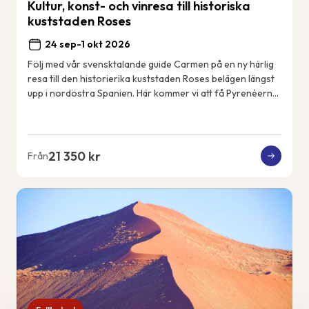
Kultur, konst- och vinresa till historiska
kuststaden Roses
24 sep-1 okt 2026
Följ med vår svensktalande guide Carmen på en ny härlig
resa till den historierika kuststaden Roses belägen längst
upp i nordöstra Spanien. Här kommer vi att få Pyrenéerna
som kuliss varje dag och Med...
21 350 kr
Från