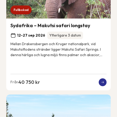
Fullbokad
Sydafrika – Makutsi safari longstay
12-27 sep 2026
Ytterligare 3 datum
Mellan Drakensbergen och Kruger nationalpark, vid
Makutsiflodens stränder ligger Makutsi Safari Springs. I
denna härliga och lugna miljö finns palmer och akacior,
flodhästar, elefanter, noshörningar, ...
40 750 kr
Från