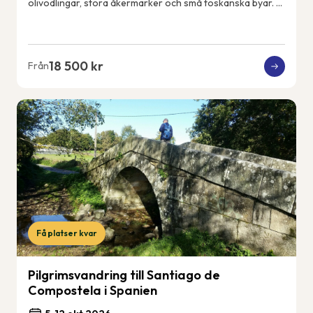
olivodlingar, stora åkermarker och små toskanska byar. Vi
får uppleva det riktiga och lokala...
18 500 kr
Från
Få platser kvar
Pilgrimsvandring till Santiago de
Compostela i Spanien