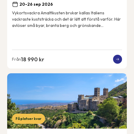
20-26 sep 2026
Vykortsvackra Amalfikusten brukar kallas Italiens
vackraste kuststräcka och det är lätt att förstå varför. Här
avlöser små byar, branta berg och grönskande
terrassodlingar varandra och utsikten är mag...
18 990 kr
Från
Få platser kvar