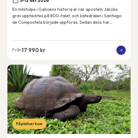
5-12 okt 2026
En milstolpe i Galiciens historia är när aposteln Jakobs
grav upptäcktes på 800-talet, och katedralen i Santiago
de Compostela började uppföras. Sedan dess har
pilgrimer vandrat den franska pilgrimsle...
17 990 kr
Från
Få platser kvar