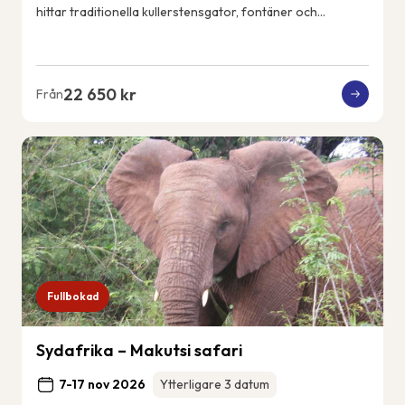
hittar traditionella kullerstensgator, fontäner och
vitkalkade hus. Ericeiras kustlin...
22 650 kr
Från
Fullbokad
Sydafrika – Makutsi safari
7-17 nov 2026
Ytterligare 3 datum