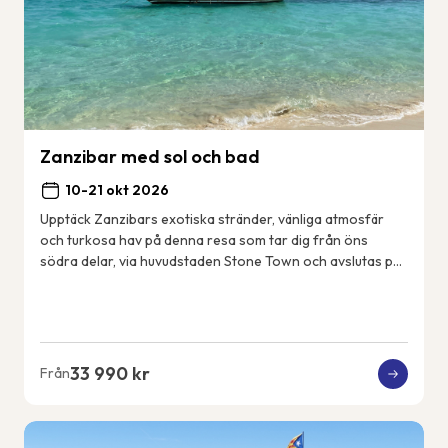
Zanzibar med sol och bad
10-21 okt 2026
Upptäck Zanzibars exotiska stränder, vänliga atmosfär
och turkosa hav på denna resa som tar dig från öns
södra delar, via huvudstaden Stone Town och avslutas på
öns nordöstkust. Några dagar gör vi utf...
33 990 kr
Från