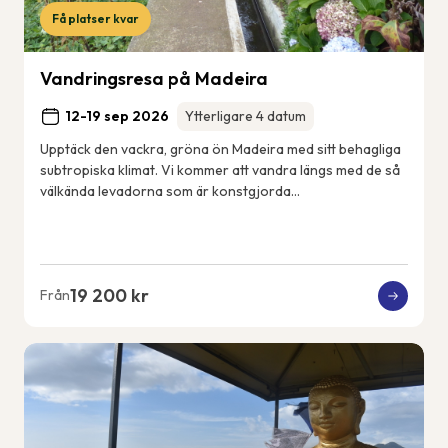
Få platser kvar
Vandringsresa på Madeira
12-19 sep 2026
Ytterligare 4 datum
Upptäck den vackra, gröna ön Madeira med sitt behagliga
subtropiska klimat. Vi kommer att vandra längs med de så
välkända levadorna som är konstgjorda
bevattningskanaler som sträcker sig över ön. Vi k...
19 200 kr
Från