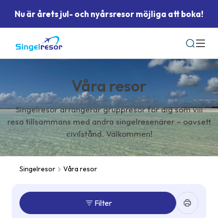
Nu är årets jul- och nyårsresor möjliga att boka!
Sök
Våra resor
Singelresor arrangerar gruppresor för dig som vill
resa tillsammans med andra singelresenärer – oavsett
civilstånd. Välkommen!
Singelresor
Våra resor
Filter