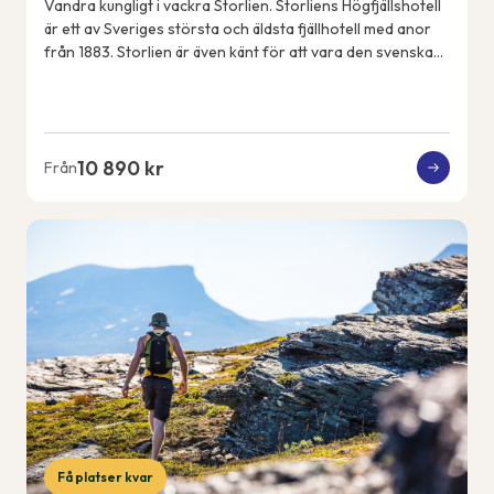
Vandra kungligt i vackra Storlien. Storliens Högfjällshotell
är ett av Sveriges största och äldsta fjällhotell med anor
från 1883. Storlien är även känt för att vara den svenska
kungafamiljens fjällde...
10 890 kr
Från
Få platser kvar