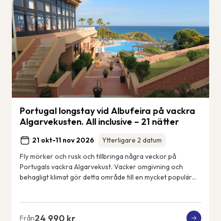
Portugal longstay vid Albufeira på vackra
Algarvekusten. All inclusive – 21 nätter
21 okt-11 nov 2026
Ytterligare 2 datum
Fly mörker och rusk och tillbringa några veckor på
Portugals vackra Algarvekust. Vacker omgivning och
behagligt klimat gör detta område till en mycket populär
tillflyktsort för frusna nordbor. Detta ä...
24 990 kr
Från