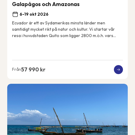
Galapágos och Amazonas
6-19 okt 2026
Ecuador är ett av Sydamerikas minsta länder men
samtidigt mycket rikt på natur och kultur. Vi startar vår
resa i huvudstaden Quito som ligger 2800 m.ö.h. vars
historiska centrum är med på UNESCOs värl...
57 990 kr
Från