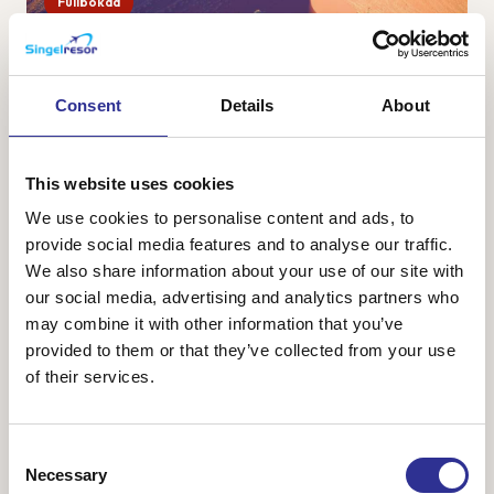
Fullbokad
Namibia – safari, öken och sanddyner
28 sep-9 okt 2026
Consent
Details
About
Namibia är ett av Afrikas vackraste länder med vacker och
karg natur bestående av ändlösa savanner, öknar med
vykortsvackra sanddyner och ett spännande djurliv. Vi
This website uses cookies
ankommer till huvudstaden Windhoek o...
We use cookies to personalise content and ads, to
provide social media features and to analyse our traffic.
We also share information about your use of our site with
our social media, advertising and analytics partners who
48 800 kr
Från
may combine it with other information that you’ve
provided to them or that they’ve collected from your use
of their services.
Consent
Necessary
Selection