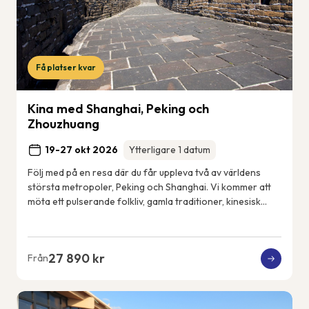
Få platser kvar
Kina med Shanghai, Peking och
Zhouzhuang
19-27 okt 2026
Ytterligare 1 datum
Följ med på en resa där du får uppleva två av världens
största metropoler, Peking och Shanghai. Vi kommer att
möta ett pulserande folkliv, gamla traditioner, kinesisk
konst och kultur, men också det n...
27 890 kr
Från