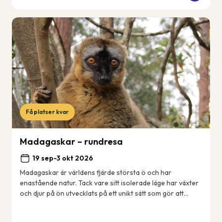
Få platser kvar
Madagaskar – rundresa
19 sep-3 okt 2026
Madagaskar är världens fjärde största ö och har
enastående natur. Tack vare sitt isolerade läge har växter
och djur på ön utvecklats på ett unikt sätt som gör att
många arter enbart finns just här på ...