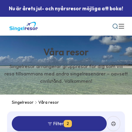
Nu är årets jul- och nyårsresor möjliga att boka!
Sök
Våra resor
Singelresor arrangerar gruppresor för dig som vill
resa tillsammans med andra singelresenärer – oavsett
civilstånd. Välkommen!
Singelresor
Våra resor
Filter
2