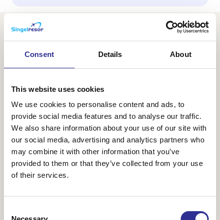
Consent
Details
About
This website uses cookies
We use cookies to personalise content and ads, to
provide social media features and to analyse our traffic.
We also share information about your use of our site with
our social media, advertising and analytics partners who
may combine it with other information that you’ve
provided to them or that they’ve collected from your use
Upptäck Malta över jul
of their services.
20-27 dec 2026
Med sin 7000-åriga historia är de maltesiska öarna fulla
Consent
av kultur. Vi besöker många spännande och vackra platser
Necessary