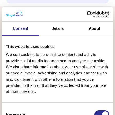
Consent
Details
About
This website uses cookies
We use cookies to personalise content and ads, to
provide social media features and to analyse our traffic.
We also share information about your use of our site with
our social media, advertising and analytics partners who
may combine it with other information that you’ve
provided to them or that they’ve collected from your use
Dublin över nyår
of their services.
29 dec-3 jan 2026-2027
Följ med oss på en trevlig nyårsresa till härliga Dublin. Vi
Consent
bor centralt i staden och gör utflykter och intressanta
Necessary