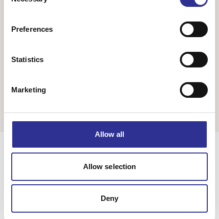
Selection
aktiviteter i och utanför staden. Vi besöker bland annat
det världsberömda Guinness...
Preferences
25 550 kr
Statistics
Från
Visar 1 av 1
Marketing
Allow all
Allow selection
Deny
Singelresor – för dig som vill resa tillsammans med andra
singelresenärer – oavsett civilstånd. Vi har funnits sedan 2004.