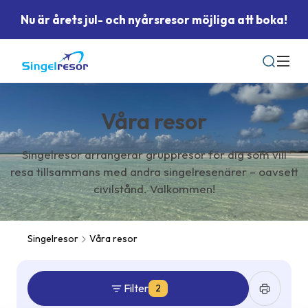
Nu är årets jul- och nyårsresor möjliga att boka!
Sök
Våra resor
Singelresor arrangerar gruppresor för dig som vill
resa tillsammans med andra singelresenärer – oavsett
civilstånd. Välkommen!
Singelresor
Våra resor
Filter
2