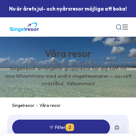
Nu är årets jul- och nyårsresor möjliga att boka!
Sök
Våra resor
Singelresor arrangerar gruppresor för dig som vill
resa tillsammans med andra singelresenärer – oavsett
civilstånd. Välkommen!
Singelresor
Våra resor
Filter
2