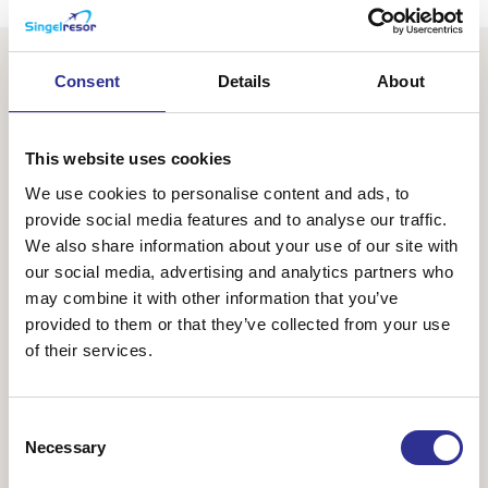
Consent
Details
About
This website uses cookies
We use cookies to personalise content and ads, to
provide social media features and to analyse our traffic.
We also share information about your use of our site with
our social media, advertising and analytics partners who
may combine it with other information that you’ve
Malaysia och Borneo
provided to them or that they’ve collected from your use
23 feb-8 mar 2027
of their services.
Upptäck det bästa av Malaysia på denna resa som börjar i
den pulserande huvudstaden Kuala Lumpur innan vi flyger
vidare till Borneo där vi får uppleva den djupa
Consent
regnskogens påtagliga grönska och djurl...
Necessary
Selection