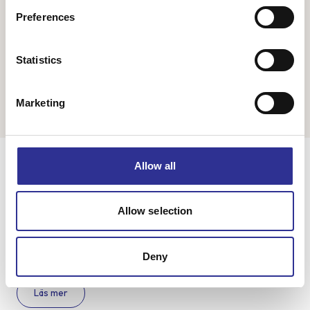
Preferences
33 750 kr
Från
Statistics
Visar 1 av 1
Marketing
Allow all
Allow selection
Singelresor – för dig som vill resa tillsammans med andra
singelresenärer – oavsett civilstånd. Vi har funnits sedan 2004.
Deny
Läs mer