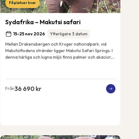
Få platser kvar
Sydafrika – Makutsi safari
15-25 nov 2026
Ytterligare 3 datum
Mellan Drakensbergen och Kruger nationalpark, vid
Makutsiflodens stränder ligger Makutsi Safari Springs. I
denna härliga och lugna miljö finns palmer och akacior,
flodhästar, elefanter, noshörningar, ...
36 690 kr
Från