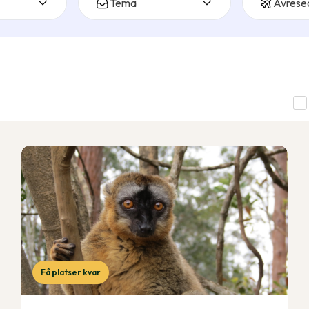
Tema
Avrese
Få platser kvar