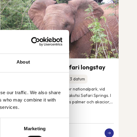
About
Sydafrika – Makutsi safari longstay
16-31 jan 2027
Ytterligare 3 datum
Mellan Drakensbergen och Kruger nationalpark, vid
se our traffic. We also share
Makutsiflodens stränder ligger Makutsi Safari Springs. I
ers who may combine it with
denna härliga och lugna miljö finns palmer och akacior,
 services.
flodhästar, elefanter, noshörningar, ...
Marketing
41 290 kr
Från