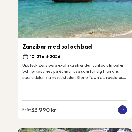
Zanzibar med sol och bad
10-21 okt 2026
Upptäck Zanzibars exotiska stränder, vänliga atmosfär
och turkosa hav på denna resa som tar dig från öns
södra delar, via huvudstaden Stone Town och avslutas
på öns nordöstkust. Några dagar gör vi utf...
33 990 kr
Från