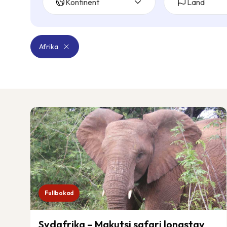
Kontinent
Land
Afrika
Fullbokad
Sydafrika – Makutsi safari longstay