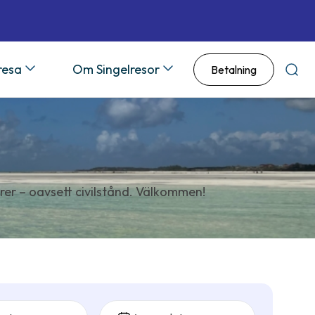
 resa
Om Singelresor
Betalning
Sök
rer – oavsett civilstånd. Välkommen!