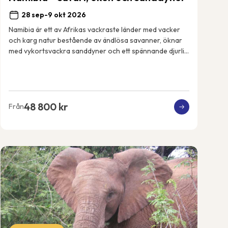
28 sep-9 okt 2026
Namibia är ett av Afrikas vackraste länder med vacker
och karg natur bestående av ändlösa savanner, öknar
med vykortsvackra sanddyner och ett spännande djurliv.
Vi ankommer till huvudstaden Windhoek o...
48 800 kr
Från