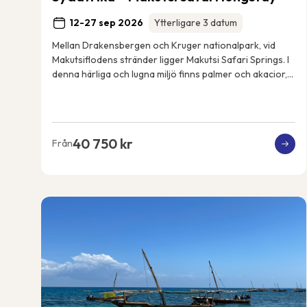
12-27 sep 2026
Ytterligare 3 datum
Mellan Drakensbergen och Kruger nationalpark, vid
Makutsiflodens stränder ligger Makutsi Safari Springs. I
denna härliga och lugna miljö finns palmer och akacior,
flodhästar, elefanter, noshörningar, ...
40 750 kr
Från