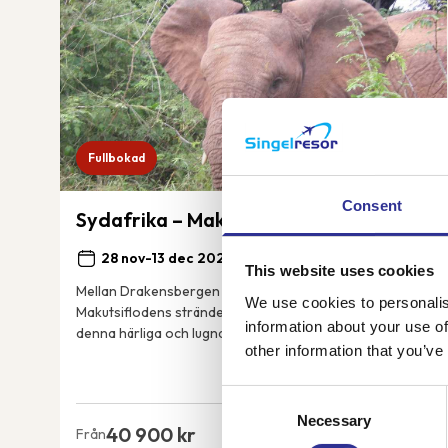
Fullbokad
Consent
Sydafrika – Makutsi safari longstay
28 nov-13 dec 2026
Ytterligare 3 datum
This website uses cookies
Mellan Drakensbergen och Kruger nationalpark, vid
We use cookies to personalis
Makutsiflodens stränder ligger Makutsi Safari Springs. I
information about your use of
denna härliga och lugna miljö finns palmer och akacior,
other information that you’ve
flodhästar, elefanter, noshörningar, ...
Consent
Necessary
Selection
40 900 kr
Från