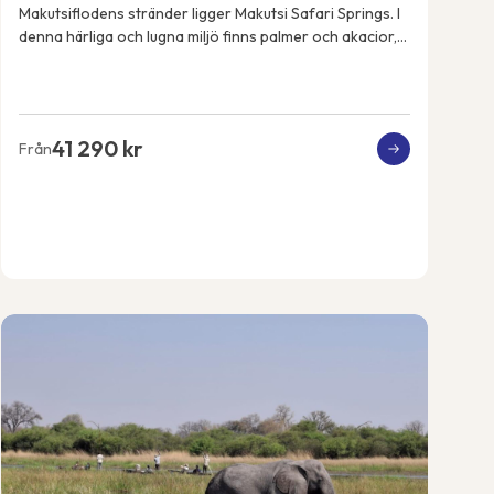
Makutsiflodens stränder ligger Makutsi Safari Springs. I
denna härliga och lugna miljö finns palmer och akacior,
flodhästar, elefanter, noshörningar, ...
41 290 kr
Från