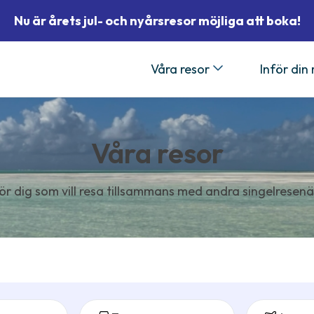
Nu är årets jul- och nyårsresor möjliga att boka!
Våra resor
Inför din
Våra resor
ör dig som vill resa tillsammans med andra singelresenä