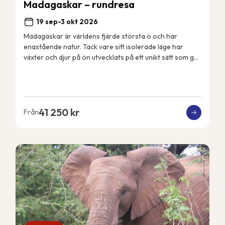
Madagaskar – rundresa
19 sep-3 okt 2026
Madagaskar är världens fjärde största ö och har
enastående natur. Tack vare sitt isolerade läge har
växter och djur på ön utvecklats på ett unikt sätt som gör
att många arter enbart finns just här på ...
41 250 kr
Från