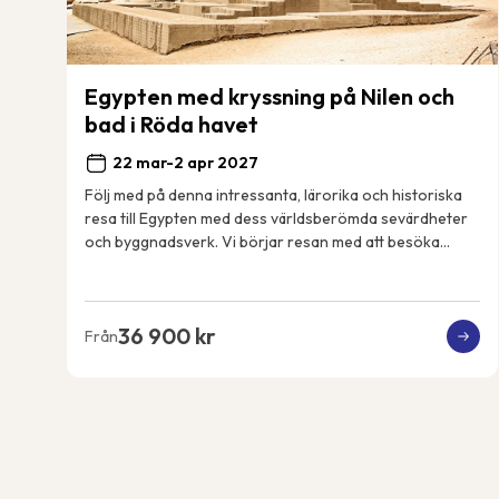
Egypten med kryssning på Nilen och
bad i Röda havet
22 mar-2 apr 2027
Följ med på denna intressanta, lärorika och historiska
resa till Egypten med dess världsberömda sevärdheter
och byggnadsverk. Vi börjar resan med att besöka
pyramiderna i Giza och sfinxen, området omf...
36 900 kr
Från