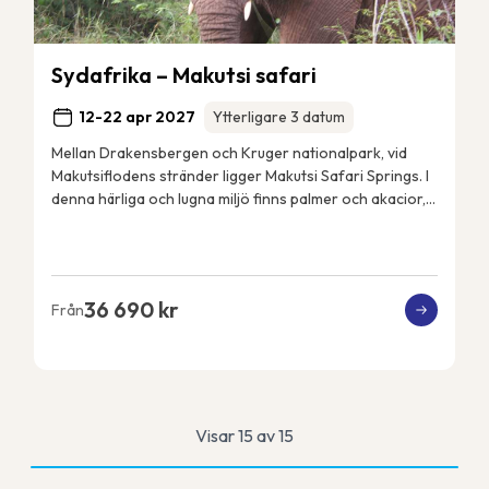
Sydafrika – Makutsi safari
12-22 apr 2027
Ytterligare 3 datum
Mellan Drakensbergen och Kruger nationalpark, vid
Makutsiflodens stränder ligger Makutsi Safari Springs. I
denna härliga och lugna miljö finns palmer och akacior,
flodhästar, elefanter, noshörningar, ...
36 690 kr
Från
Visar 15 av 15