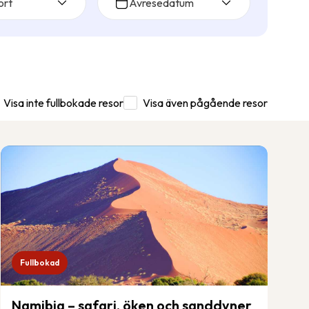
ort
Avresedatum
Visa inte fullbokade resor
Visa även pågående resor
Fullbokad
Namibia – safari, öken och sanddyner