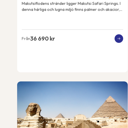
Makutsiflodens stränder ligger Makutsi Safari Springs. I
denna härliga och lugna miljö finns palmer och akacior,
flodhästar, elefanter, noshörningar, ...
36 690 kr
Från