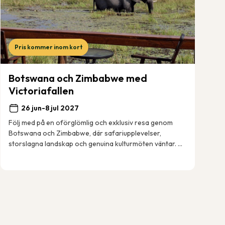
Pris kommer inom kort
Botswana och Zimbabwe med
Victoriafallen
26 jun-8 jul 2027
Följ med på en oförglömlig och exklusiv resa genom
Botswana och Zimbabwe, där safariupplevelser,
storslagna landskap och genuina kulturmöten väntar. Vi
färdas genom Okavangodeltat, Moremis viltrika re...