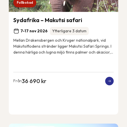
Fullbokad
Sydafrika – Makutsi safari
7-17 nov 2026
Ytterligare 3 datum
Mellan Drakensbergen och Kruger nationalpark, vid
Makutsiflodens stränder ligger Makutsi Safari Springs. I
denna härliga och lugna miljö finns palmer och akacior,
flodhästar, elefanter, noshörningar, ...
36 690 kr
Från