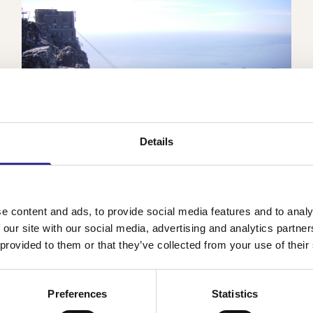
Details
Sydafrika – Garden route över nyår
e content and ads, to provide social media features and to analy
 our site with our social media, advertising and analytics partn
28 dec-11 jan 2026-2027
Ytterligare 1 datum
 provided to them or that they’ve collected from your use of their
Vi landar i Kapstaden – en av de vackraste städerna i
världen! Här gör vi en tur längs Atlantkusten till
Godahoppsudden och Cape Point med magnifik utsikt.
Preferences
Statistics
Vi besöker Robben Island, fängelset dä...