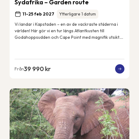
Sydafrika – Garden route
11-25 feb 2027
Ytterligare 1 datum
Vi landar i Kapstaden – en av de vackraste städerna i
världen! Här gör vi en tur längs Atlantkusten till
Godahoppsudden och Cape Point med magnifik utsikt.
Vi besöker Robben Island, fängelset dä...
39 990 kr
Från