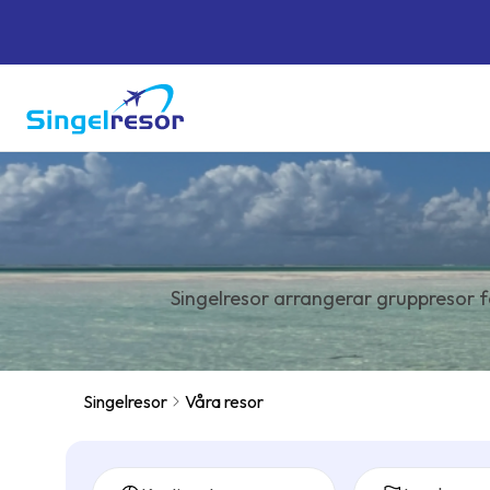
Singelresor arrangerar gruppresor f
Singelresor
Våra resor