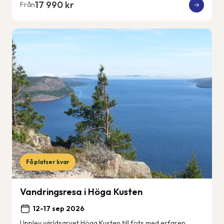
17 990 kr
Från
Få platser kvar
Vandringsresa i Höga Kusten
12-17 sep 2026
Upplev världsarvet Höga Kusten till fots med erfaren