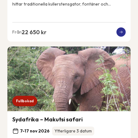
hittar traditionella kullerstensgator, fontäner och
vitkalkade hus. Ericeiras kustlin...
22 650 kr
Från
Fullbokad
Sydafrika – Makutsi safari
7-17 nov 2026
Ytterligare 3 datum