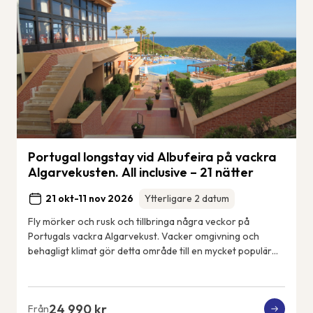
Portugal longstay vid Albufeira på vackra
Algarvekusten. All inclusive – 21 nätter
21 okt-11 nov 2026
Ytterligare 2 datum
Fly mörker och rusk och tillbringa några veckor på
Portugals vackra Algarvekust. Vacker omgivning och
behagligt klimat gör detta område till en mycket populär
tillflyktsort för frusna nordbor. Detta ä...
24 990 kr
Från