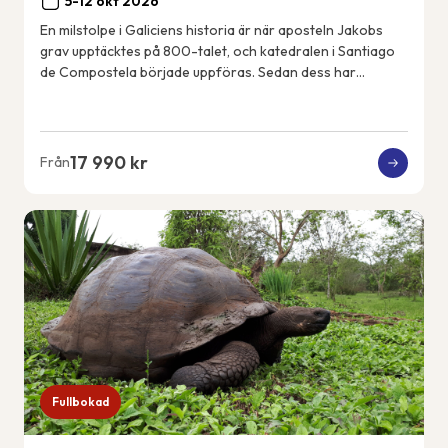
5-12 okt 2026
En milstolpe i Galiciens historia är när aposteln Jakobs
grav upptäcktes på 800-talet, och katedralen i Santiago
de Compostela började uppföras. Sedan dess har
pilgrimer vandrat den franska pilgrimsle...
17 990 kr
Från
Fullbokad