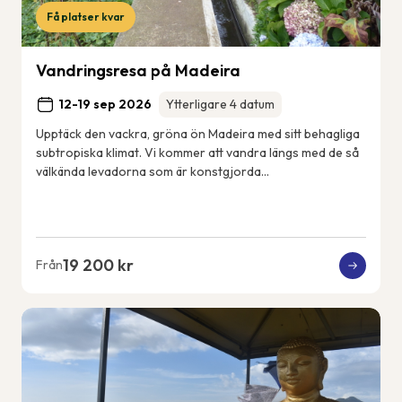
Få platser kvar
Vandringsresa på Madeira
12-19 sep 2026
Ytterligare 4 datum
Upptäck den vackra, gröna ön Madeira med sitt behagliga
subtropiska klimat. Vi kommer att vandra längs med de så
välkända levadorna som är konstgjorda
bevattningskanaler som sträcker sig över ön. Vi k...
19 200 kr
Från