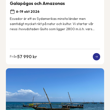
Galapágos och Amazonas
6-19 okt 2026
Ecuador är ett av Sydamerikas minsta länder men
samtidigt mycket rikt på natur och kultur. Vi startar vår
resa i huvudstaden Quito som ligger 2800 m.ö.h. vars
historiska centrum är med på UNESCOs värl...
57 990 kr
Från