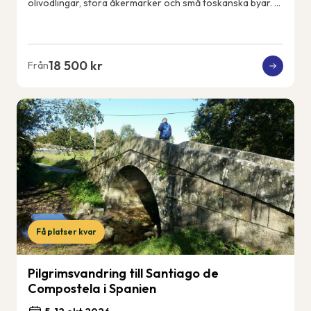
olivodlingar, stora åkermarker och små toskanska byar. Vi
får uppleva det riktiga och lokala...
18 500 kr
Från
Få platser kvar
Pilgrimsvandring till Santiago de
Compostela i Spanien