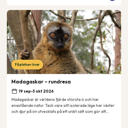
Få platser kvar
Madagaskar – rundresa
19 sep-3 okt 2026
Madagaskar är världens fjärde största ö och har
enastående natur. Tack vare sitt isolerade läge har växter
och djur på ön utvecklats på ett unikt sätt som gör att
många arter enbart finns just här på ...