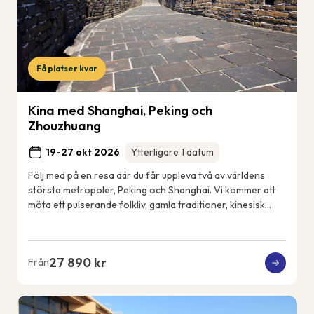
Få platser kvar
Kina med Shanghai, Peking och
Zhouzhuang
19-27 okt 2026
Ytterligare 1 datum
Följ med på en resa där du får uppleva två av världens
största metropoler, Peking och Shanghai. Vi kommer att
möta ett pulserande folkliv, gamla traditioner, kinesisk
konst och kultur, men också det n...
27 890 kr
Från