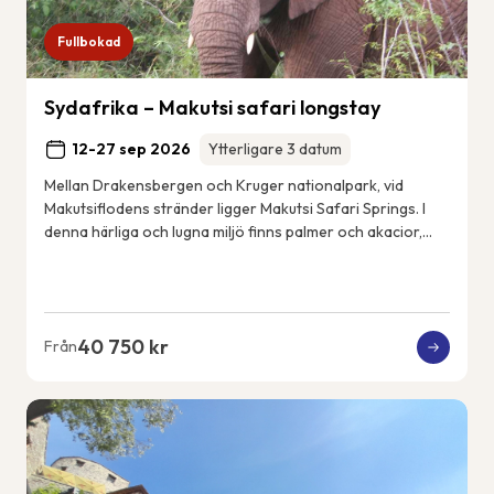
Fullbokad
Sydafrika – Makutsi safari longstay
12-27 sep 2026
Ytterligare 3 datum
Mellan Drakensbergen och Kruger nationalpark, vid
Makutsiflodens stränder ligger Makutsi Safari Springs. I
denna härliga och lugna miljö finns palmer och akacior,
flodhästar, elefanter, noshörningar, ...
40 750 kr
Från