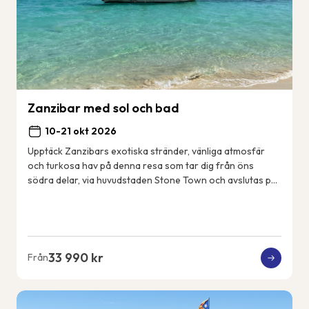
Zanzibar med sol och bad
10-21 okt 2026
Upptäck Zanzibars exotiska stränder, vänliga atmosfär
och turkosa hav på denna resa som tar dig från öns
södra delar, via huvudstaden Stone Town och avslutas på
öns nordöstkust. Några dagar gör vi utf...
33 990 kr
Från