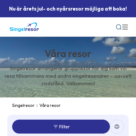
Nu är årets jul- och nyårsresor möjliga att boka!
Sök
Våra resor
Singelresor arrangerar gruppresor för dig som vill
resa tillsammans med andra singelresenärer – oavsett
civilstånd. Välkommen!
Singelresor
Våra resor
Filter