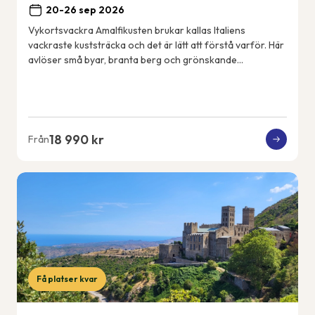
20-26 sep 2026
Vykortsvackra Amalfikusten brukar kallas Italiens
vackraste kuststräcka och det är lätt att förstå varför. Här
avlöser små byar, branta berg och grönskande
terrassodlingar varandra och utsikten är mag...
18 990 kr
Från
Få platser kvar