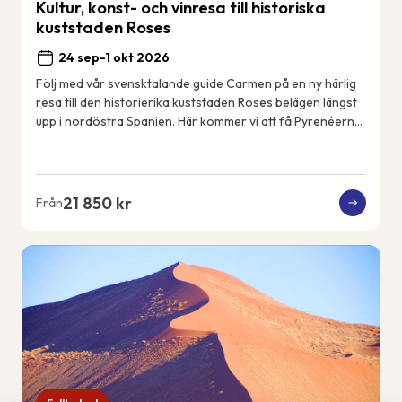
Kultur, konst- och vinresa till historiska
kuststaden Roses
24 sep-1 okt 2026
Följ med vår svensktalande guide Carmen på en ny härlig
resa till den historierika kuststaden Roses belägen längst
upp i nordöstra Spanien. Här kommer vi att få Pyrenéerna
som kuliss varje dag och Med...
21 850 kr
Från