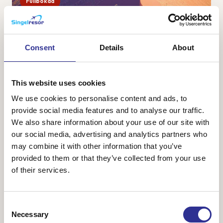
Fullbokad
Namibia – safari, öken och sanddyner
28 sep-9 okt 2026
Consent
Details
About
Namibia är ett av Afrikas vackraste länder med vacker och
karg natur bestående av ändlösa savanner, öknar med
vykortsvackra sanddyner och ett spännande djurliv. Vi
This website uses cookies
ankommer till huvudstaden Windhoek o...
We use cookies to personalise content and ads, to
provide social media features and to analyse our traffic.
We also share information about your use of our site with
our social media, advertising and analytics partners who
48 800 kr
Från
may combine it with other information that you’ve
provided to them or that they’ve collected from your use
of their services.
Consent
Necessary
Selection