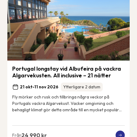
Portugal longstay vid Albufeira på vackra
Algarvekusten. All inclusive – 21 nätter
21 okt-11 nov 2026
Ytterligare 2 datum
Fly mörker och rusk och tillbringa några veckor på
Portugals vackra Algarvekust. Vacker omgivning och
behagligt klimat gör detta område till en mycket populär
tillflyktsort för frusna nordbor. Detta ä...
24 990 kr
Från