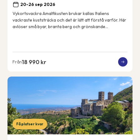
20-26 sep 2026
Vykortsvackra Amalfikusten brukar kallas Italiens
vackraste kuststräcka och det är lätt att förstå varför. Här
avlöser små byar, branta berg och grönskande
terrassodlingar varandra och utsikten är mag...
18 990 kr
Från
Få platser kvar