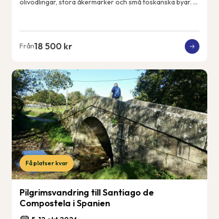
olivodlingar, stora åkermarker och små toskanska byar. Vi
får uppleva det riktiga och lokala...
18 500 kr
Från
Få platser kvar
Pilgrimsvandring till Santiago de
Compostela i Spanien