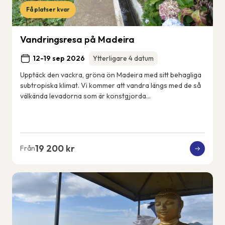
Få platser kvar
Vandringsresa på Madeira
12-19 sep 2026
Ytterligare 4 datum
Upptäck den vackra, gröna ön Madeira med sitt behagliga
subtropiska klimat. Vi kommer att vandra längs med de så
välkända levadorna som är konstgjorda
bevattningskanaler som sträcker sig över ön. Vi k...
19 200 kr
Från