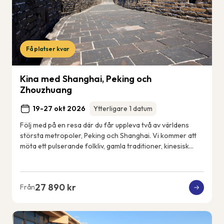
Få platser kvar
Kina med Shanghai, Peking och
Zhouzhuang
19-27 okt 2026
Ytterligare 1 datum
Följ med på en resa där du får uppleva två av världens
största metropoler, Peking och Shanghai. Vi kommer att
möta ett pulserande folkliv, gamla traditioner, kinesisk
konst och kultur, men också det n...
27 890 kr
Från