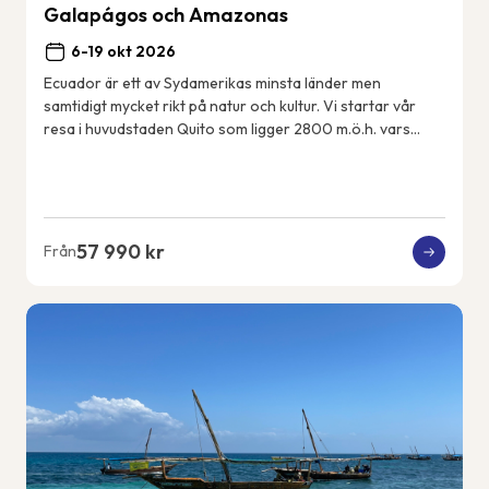
Galapágos och Amazonas
6-19 okt 2026
Ecuador är ett av Sydamerikas minsta länder men
samtidigt mycket rikt på natur och kultur. Vi startar vår
resa i huvudstaden Quito som ligger 2800 m.ö.h. vars
historiska centrum är med på UNESCOs värl...
57 990 kr
Från