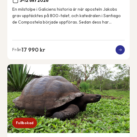
5-12 okt 2026
En milstolpe i Galiciens historia är när aposteln Jakobs
grav upptäcktes på 800-talet, och katedralen i Santiago
de Compostela började uppföras. Sedan dess har
pilgrimer vandrat den franska pilgrimsle...
17 990 kr
Från
Fullbokad