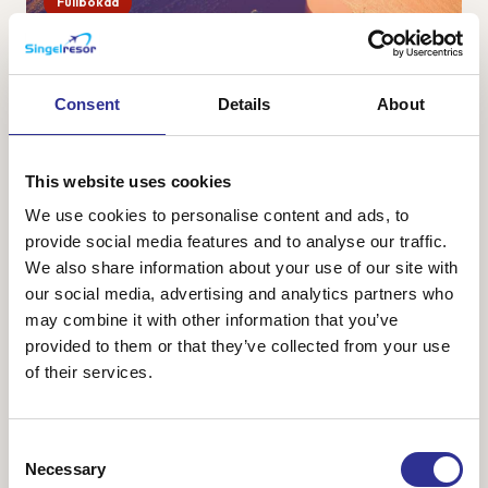
Fullbokad
Namibia – safari, öken och sanddyner
28 sep-9 okt 2026
Consent
Details
About
Namibia är ett av Afrikas vackraste länder med vacker och
karg natur bestående av ändlösa savanner, öknar med
vykortsvackra sanddyner och ett spännande djurliv. Vi
This website uses cookies
ankommer till huvudstaden Windhoek o...
We use cookies to personalise content and ads, to
provide social media features and to analyse our traffic.
We also share information about your use of our site with
our social media, advertising and analytics partners who
48 800 kr
Från
may combine it with other information that you’ve
provided to them or that they’ve collected from your use
of their services.
Consent
Necessary
Selection