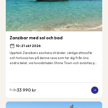
Zanzibar med sol och bad
10-21 okt 2026
Upptäck Zanzibars exotiska stränder, vänliga atmosfär
och turkosa hav på denna resa som tar dig från öns
södra delar, via huvudstaden Stone Town och avslutas på
öns nordöstkust. Några dagar gör vi utf...
33 990 kr
Från