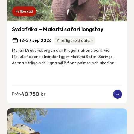
Fullbokad
Sydafrika – Makutsi safari longstay
12-27 sep 2026
Ytterligare 3 datum
Mellan Drakensbergen och Kruger nationalpark, vid
Makutsiflodens stränder ligger Makutsi Safari Springs. I
denna härliga och lugna miljö finns palmer och akacior,
flodhästar, elefanter, noshörningar, ...
40 750 kr
Från