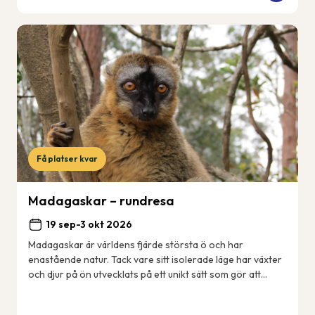
Få platser kvar
Madagaskar – rundresa
19 sep-3 okt 2026
Madagaskar är världens fjärde största ö och har
enastående natur. Tack vare sitt isolerade läge har växter
och djur på ön utvecklats på ett unikt sätt som gör att
många arter enbart finns just här på ...