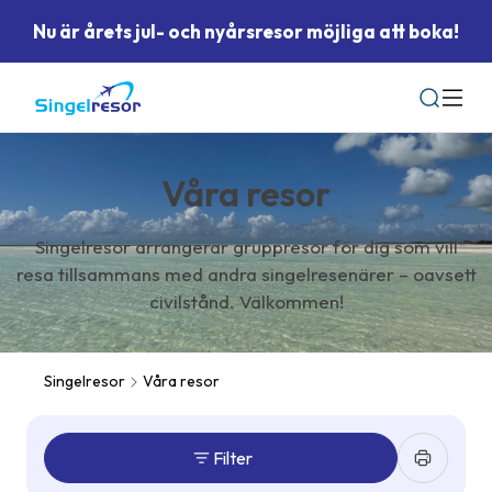
Nu är årets jul- och nyårsresor möjliga att boka!
Sök
Våra resor
Singelresor arrangerar gruppresor för dig som vill
resa tillsammans med andra singelresenärer – oavsett
civilstånd. Välkommen!
Singelresor
Våra resor
Filter