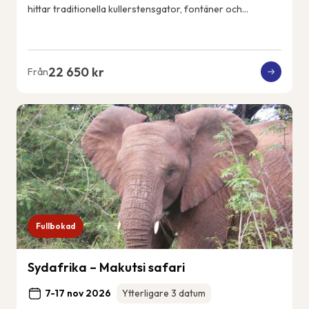
hittar traditionella kullerstensgator, fontäner och
vitkalkade hus. Ericeiras kustlin...
22 650 kr
Från
Fullbokad
Sydafrika – Makutsi safari
7-17 nov 2026
Ytterligare 3 datum