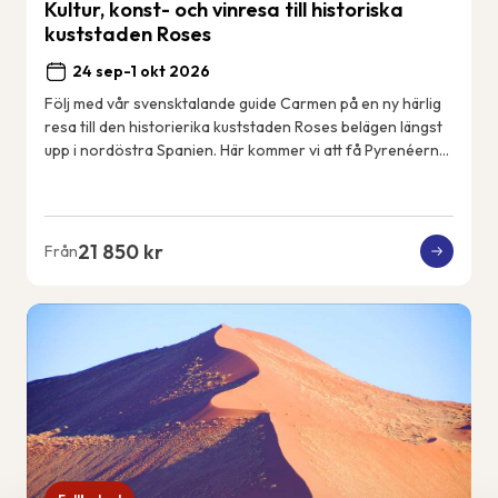
Kultur, konst- och vinresa till historiska
kuststaden Roses
24 sep-1 okt 2026
Följ med vår svensktalande guide Carmen på en ny härlig
resa till den historierika kuststaden Roses belägen längst
upp i nordöstra Spanien. Här kommer vi att få Pyrenéerna
som kuliss varje dag och Med...
21 850 kr
Från