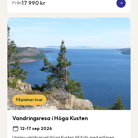
17 990 kr
Från
Få platser kvar
Vandringsresa i Höga Kusten
12-17 sep 2026
Upplev världsarvet Höga Kusten till fots med erfaren