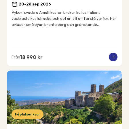
20-26 sep 2026
Vykortsvackra Amalfikusten brukar kallas Italiens
vackraste kuststräcka och det är lätt att förstå varför. Här
avlöser små byar, branta berg och grönskande
terrassodlingar varandra och utsikten är mag...
18 990 kr
Från
Få platser kvar