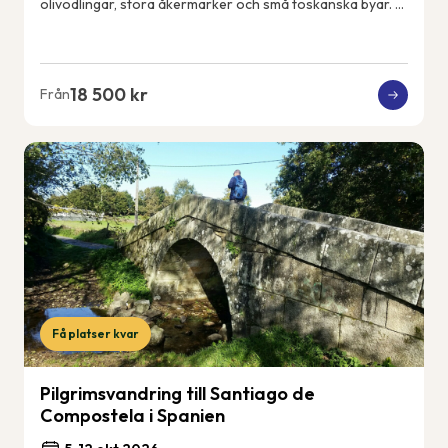
olivodlingar, stora åkermarker och små toskanska byar. Vi
får uppleva det riktiga och lokala...
18 500 kr
Från
Få platser kvar
Pilgrimsvandring till Santiago de
Compostela i Spanien