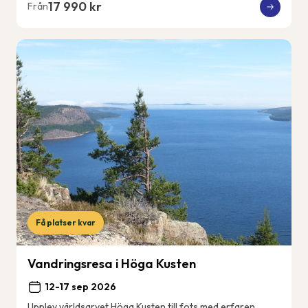
17 990 kr
Från
Få platser kvar
Vandringsresa i Höga Kusten
12-17 sep 2026
Upplev världsarvet Höga Kusten till fots med erfaren