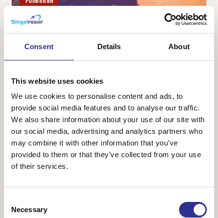
Fullbokad
Namibia – safari, öken och sanddyner
28 sep-9 okt 2026
Consent
Details
About
Namibia är ett av Afrikas vackraste länder med vacker och
karg natur bestående av ändlösa savanner, öknar med
vykortsvackra sanddyner och ett spännande djurliv. Vi
This website uses cookies
ankommer till huvudstaden Windhoek o...
We use cookies to personalise content and ads, to
provide social media features and to analyse our traffic.
We also share information about your use of our site with
our social media, advertising and analytics partners who
48 800 kr
Från
may combine it with other information that you’ve
provided to them or that they’ve collected from your use
of their services.
Consent
Necessary
Selection