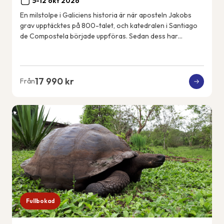
5-12 okt 2026
En milstolpe i Galiciens historia är när aposteln Jakobs
grav upptäcktes på 800-talet, och katedralen i Santiago
de Compostela började uppföras. Sedan dess har
pilgrimer vandrat den franska pilgrimsle...
17 990 kr
Från
Fullbokad