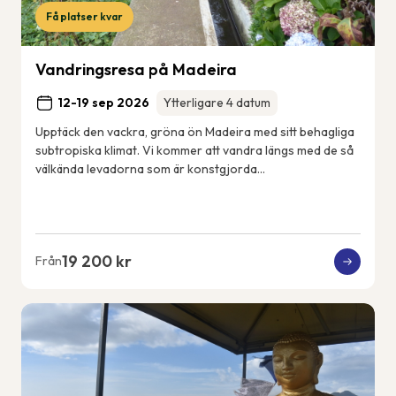
Få platser kvar
Vandringsresa på Madeira
12-19 sep 2026
Ytterligare 4 datum
Upptäck den vackra, gröna ön Madeira med sitt behagliga
subtropiska klimat. Vi kommer att vandra längs med de så
välkända levadorna som är konstgjorda
bevattningskanaler som sträcker sig över ön. Vi k...
19 200 kr
Från