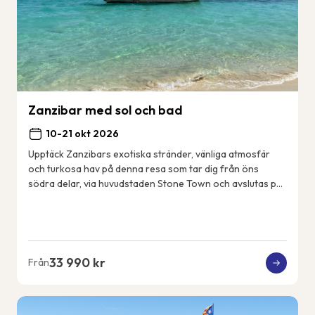
Zanzibar med sol och bad
10-21 okt 2026
Upptäck Zanzibars exotiska stränder, vänliga atmosfär
och turkosa hav på denna resa som tar dig från öns
södra delar, via huvudstaden Stone Town och avslutas på
öns nordöstkust. Några dagar gör vi utf...
33 990 kr
Från