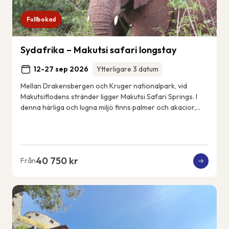
Fullbokad
Sydafrika – Makutsi safari longstay
12-27 sep 2026
Ytterligare 3 datum
Mellan Drakensbergen och Kruger nationalpark, vid
Makutsiflodens stränder ligger Makutsi Safari Springs. I
denna härliga och lugna miljö finns palmer och akacior,
flodhästar, elefanter, noshörningar, ...
40 750 kr
Från