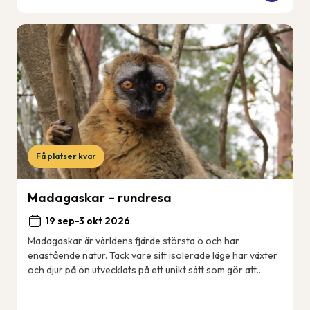
Få platser kvar
Madagaskar – rundresa
19 sep-3 okt 2026
Madagaskar är världens fjärde största ö och har
enastående natur. Tack vare sitt isolerade läge har växter
och djur på ön utvecklats på ett unikt sätt som gör att
många arter enbart finns just här på ...