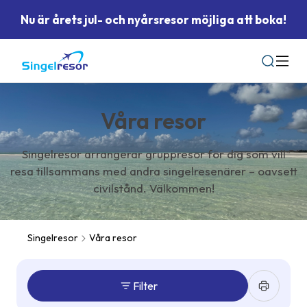
Nu är årets jul- och nyårsresor möjliga att boka!
Sök
Våra resor
Singelresor arrangerar gruppresor för dig som vill
resa tillsammans med andra singelresenärer – oavsett
civilstånd. Välkommen!
Singelresor
Våra resor
Filter