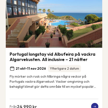
Portugal longstay vid Albufeira på vackra
Algarvekusten. All inclusive – 21 nätter
21 okt-11 nov 2026
Ytterligare 2 datum
Fly mörker och rusk och tillbringa några veckor på
Portugals vackra Algarvekust. Vacker omgivning och
behagligt klimat gör detta område till en mycket populär
tillflyktsort för frusna nordbor. Detta ä...
24 990 kr
Från