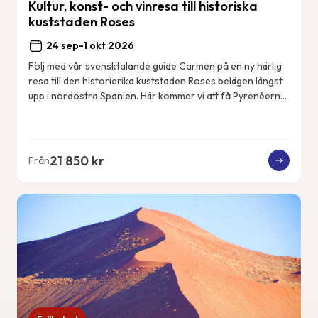
Kultur, konst- och vinresa till historiska
kuststaden Roses
24 sep-1 okt 2026
Följ med vår svensktalande guide Carmen på en ny härlig
resa till den historierika kuststaden Roses belägen längst
upp i nordöstra Spanien. Här kommer vi att få Pyrenéerna
som kuliss varje dag och Med...
21 850 kr
Från