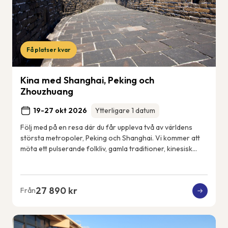
Få platser kvar
Kina med Shanghai, Peking och
Zhouzhuang
19-27 okt 2026
Ytterligare 1 datum
Följ med på en resa där du får uppleva två av världens
största metropoler, Peking och Shanghai. Vi kommer att
möta ett pulserande folkliv, gamla traditioner, kinesisk
konst och kultur, men också det n...
27 890 kr
Från