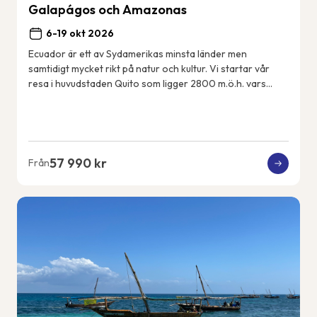
Galapágos och Amazonas
6-19 okt 2026
Ecuador är ett av Sydamerikas minsta länder men
samtidigt mycket rikt på natur och kultur. Vi startar vår
resa i huvudstaden Quito som ligger 2800 m.ö.h. vars
historiska centrum är med på UNESCOs värl...
57 990 kr
Från