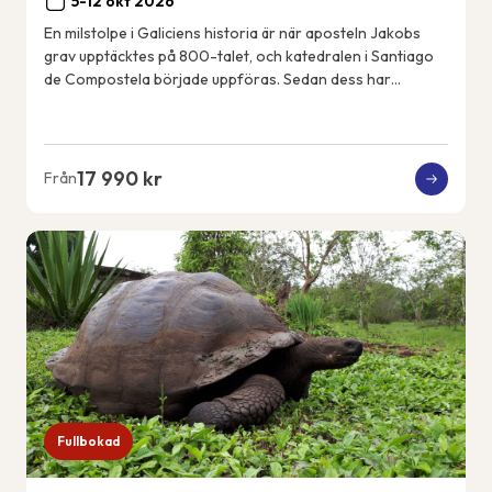
5-12 okt 2026
En milstolpe i Galiciens historia är när aposteln Jakobs
grav upptäcktes på 800-talet, och katedralen i Santiago
de Compostela började uppföras. Sedan dess har
pilgrimer vandrat den franska pilgrimsle...
17 990 kr
Från
Fullbokad