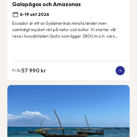
Galapágos och Amazonas
6-19 okt 2026
Ecuador är ett av Sydamerikas minsta länder men
samtidigt mycket rikt på natur och kultur. Vi startar vår
resa i huvudstaden Quito som ligger 2800 m.ö.h. vars
historiska centrum är med på UNESCOs värl...
57 990 kr
Från