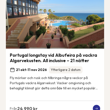
Portugal longstay vid Albufeira på vackra
Algarvekusten. All inclusive – 21 nätter
21 okt-11 nov 2026
Ytterligare 2 datum
Fly mörker och rusk och tillbringa några veckor på
Portugals vackra Algarvekust. Vacker omgivning och
behagligt klimat gör detta område till en mycket populär
tillflyktsort för frusna nordbor. Detta ä...
24 990 kr
Från