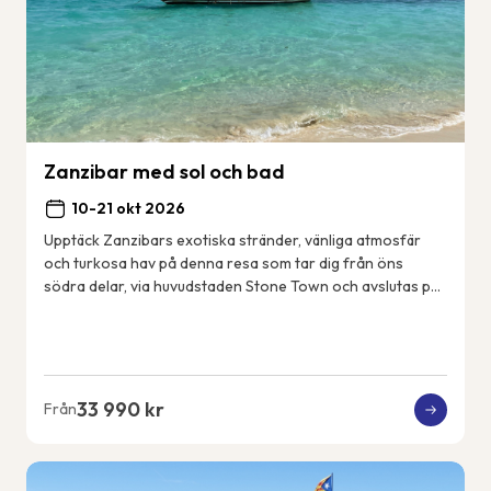
Zanzibar med sol och bad
10-21 okt 2026
Upptäck Zanzibars exotiska stränder, vänliga atmosfär
och turkosa hav på denna resa som tar dig från öns
södra delar, via huvudstaden Stone Town och avslutas på
öns nordöstkust. Några dagar gör vi utf...
33 990 kr
Från