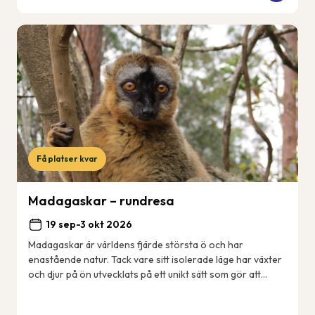
Få platser kvar
Madagaskar – rundresa
19 sep-3 okt 2026
Madagaskar är världens fjärde största ö och har
enastående natur. Tack vare sitt isolerade läge har växter
och djur på ön utvecklats på ett unikt sätt som gör att
många arter enbart finns just här på ...