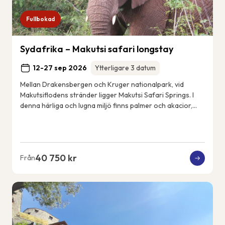
Fullbokad
Sydafrika – Makutsi safari longstay
12-27 sep 2026
Ytterligare 3 datum
Mellan Drakensbergen och Kruger nationalpark, vid
Makutsiflodens stränder ligger Makutsi Safari Springs. I
denna härliga och lugna miljö finns palmer och akacior,
flodhästar, elefanter, noshörningar, ...
40 750 kr
Från