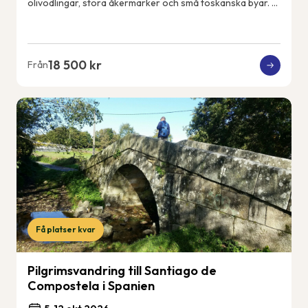
olivodlingar, stora åkermarker och små toskanska byar. Vi
får uppleva det riktiga och lokala...
18 500 kr
Från
Få platser kvar
Pilgrimsvandring till Santiago de
Compostela i Spanien