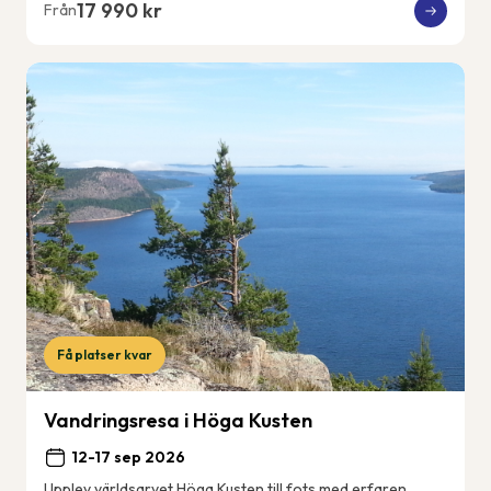
17 990 kr
Från
Få platser kvar
Vandringsresa i Höga Kusten
12-17 sep 2026
Upplev världsarvet Höga Kusten till fots med erfaren