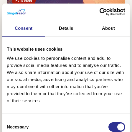
Fullbokad
Namibia – safari, öken och sanddyner
28 sep-9 okt 2026
Consent
Details
About
Namibia är ett av Afrikas vackraste länder med vacker och
karg natur bestående av ändlösa savanner, öknar med
vykortsvackra sanddyner och ett spännande djurliv. Vi
This website uses cookies
ankommer till huvudstaden Windhoek o...
We use cookies to personalise content and ads, to
provide social media features and to analyse our traffic.
We also share information about your use of our site with
our social media, advertising and analytics partners who
48 800 kr
Från
may combine it with other information that you’ve
provided to them or that they’ve collected from your use
of their services.
Consent
Necessary
Selection