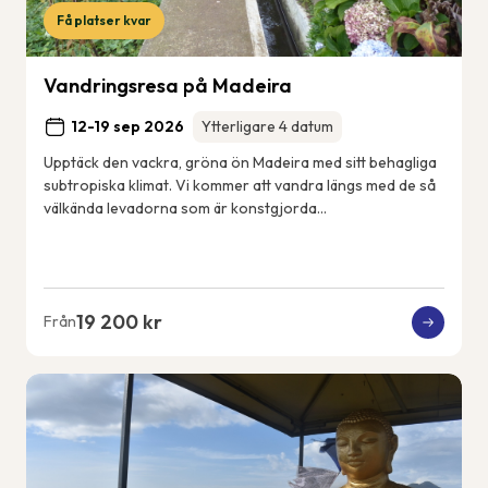
Få platser kvar
Vandringsresa på Madeira
12-19 sep 2026
Ytterligare 4 datum
Upptäck den vackra, gröna ön Madeira med sitt behagliga
subtropiska klimat. Vi kommer att vandra längs med de så
välkända levadorna som är konstgjorda
bevattningskanaler som sträcker sig över ön. Vi k...
19 200 kr
Från