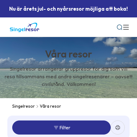
Nu är årets jul- och nyårsresor möjliga att boka!
Sök
Våra resor
Singelresor arrangerar gruppresor för dig som vill
resa tillsammans med andra singelresenärer – oavsett
civilstånd. Välkommen!
Singelresor
Våra resor
Filter