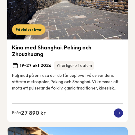
Få platser kvar
Kina med Shanghai, Peking och
Zhouzhuang
19-27 okt 2026
Ytterligare 1 datum
Följ med på en resa där du får uppleva två av världens
största metropoler, Peking och Shanghai. Vi kommer att
möta ett pulserande folkliv, gamla traditioner, kinesisk
konst och kultur, men också det n...
27 890 kr
Från