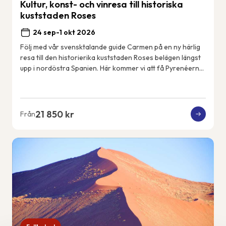
Kultur, konst- och vinresa till historiska
kuststaden Roses
24 sep-1 okt 2026
Följ med vår svensktalande guide Carmen på en ny härlig
resa till den historierika kuststaden Roses belägen längst
upp i nordöstra Spanien. Här kommer vi att få Pyrenéerna
som kuliss varje dag och Med...
21 850 kr
Från