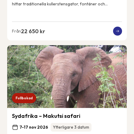
hittar traditionella kullerstensgator, fontäner och
vitkalkade hus. Ericeiras kustlin...
22 650 kr
Från
Fullbokad
Sydafrika – Makutsi safari
7-17 nov 2026
Ytterligare 3 datum