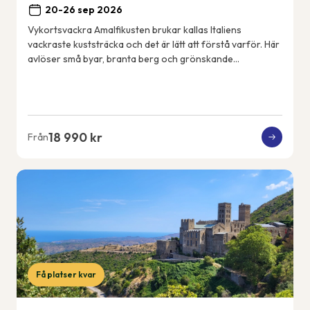
20-26 sep 2026
Vykortsvackra Amalfikusten brukar kallas Italiens
vackraste kuststräcka och det är lätt att förstå varför. Här
avlöser små byar, branta berg och grönskande
terrassodlingar varandra och utsikten är mag...
18 990 kr
Från
Få platser kvar