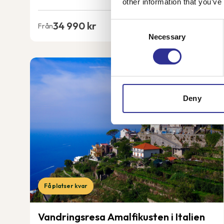
other information that you’ve
34 990 kr
Consent
Från
Necessary
Selection
Deny
Få platser kvar
Vandringsresa Amalfikusten i Italien