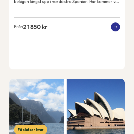
belägen längst upp i nordöstra Spanien. Här kommer vi
att få Pyrenéerna som kuliss varje dag och Med...
21 850 kr
Från
Få platser kvar