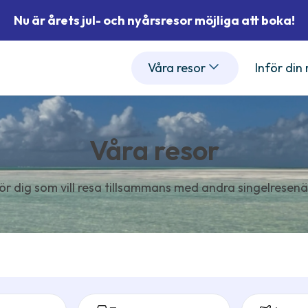
Nu är årets jul- och nyårsresor möjliga att boka!
Våra resor
Inför din
Våra resor
ör dig som vill resa tillsammans med andra singelresenä