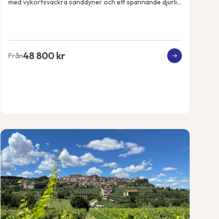
med vykortsvackra sanddyner och ett spännande djurliv.
Vi ankommer till huvudstaden Windhoek o...
48 800 kr
Från