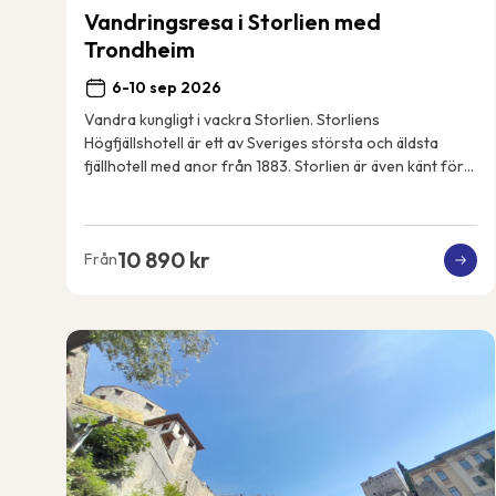
Vandringsresa i Storlien med
Trondheim
6-10 sep 2026
Vandra kungligt i vackra Storlien. Storliens
Högfjällshotell är ett av Sveriges största och äldsta
fjällhotell med anor från 1883. Storlien är även känt för
att vara den svenska kungafamiljens fjällde...
10 890 kr
Från