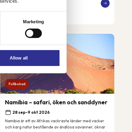
 services.
41 250 kr
Från
Marketing
Allow all
Fullbokad
Namibia – safari, öken och sanddyner
28 sep-9 okt 2026
Namibia är ett av Afrikas vackraste länder med vacker
och karg natur bestående av ändlösa savanner, öknar