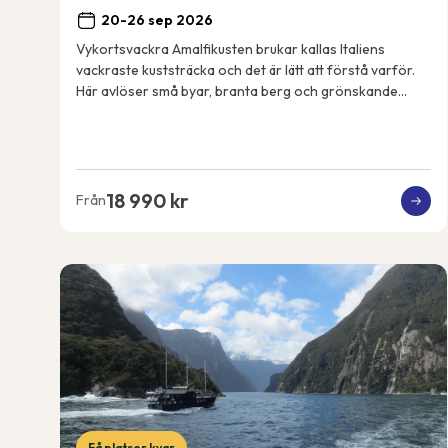
20-26 sep 2026
Vykortsvackra Amalfikusten brukar kallas Italiens
vackraste kuststräcka och det är lätt att förstå varför.
Här avlöser små byar, branta berg och grönskande
terrassodlingar varandra och utsikten är mag...
18 990 kr
Från
Få platser kvar