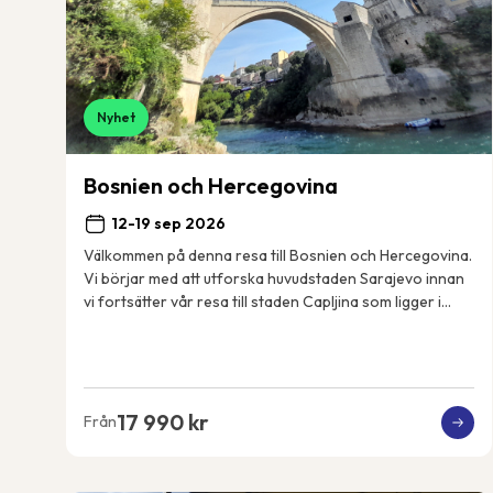
Nyhet
Bosnien och Hercegovina
12-19 sep 2026
Välkommen på denna resa till Bosnien och Hercegovina.
Vi börjar med att utforska huvudstaden Sarajevo innan
vi fortsätter vår resa till staden Capljina som ligger i
landets sydvästra del i regionen He...
17 990 kr
Från