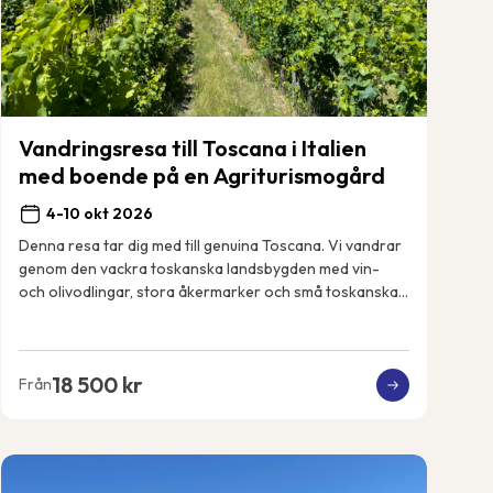
Vandringsresa till Toscana i Italien
med boende på en Agriturismogård
4-10 okt 2026
Denna resa tar dig med till genuina Toscana. Vi vandrar
genom den vackra toskanska landsbygden med vin-
och olivodlingar, stora åkermarker och små toskanska
byar. Vi får uppleva det riktiga och lokala...
18 500 kr
Från