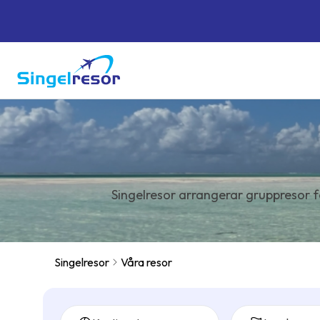
Singelresor arrangerar gruppresor f
Singelresor
Våra resor