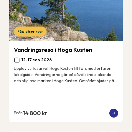
Få platser kvar
Vandringsresa i Höga Kusten
12-17 sep 2026
Upplev världsarvet Höga Kusten till fots med erfaren
lokalguide. Vandringarna går på såväl kända, okända
och stiglösa marker i Höga Kusten. Området bjuder på
spännande geologiska fenomen, spektakulära...
14 800 kr
Från