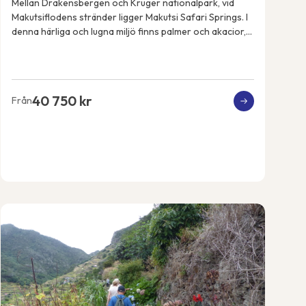
Mellan Drakensbergen och Kruger nationalpark, vid
Makutsiflodens stränder ligger Makutsi Safari Springs. I
denna härliga och lugna miljö finns palmer och akacior,
flodhästar, elefanter, noshörningar, ...
40 750 kr
Från