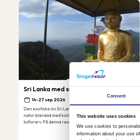
Sri Lanka med sol och bad
Consent
14-27 sep 2026
Den exotiska ön Sri Lanka bjuder på vacker grönskande
natur blandad med kolonial historia och ett stort
This website uses cookies
kulturarv. På denna resa besöker vi bland annat de
We use cookies to personalis
grönklädda bergen i Nuwara Eliya, det mäktiga...
information about your use of