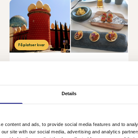
Få platser kvar
Gourmet- och kulturresa i Spanien
17-24 sep 2026
Under denna resa får vi uppleva det bästa Katalonien
har att erbjuda i form av mat, vin, kultur, växtlighet,
Details
vackra landskap, konst och historia tillsammans med
vår svensktalande guide Cecilia. Vårt 4...
e content and ads, to provide social media features and to analy
22 650 kr
Från
 our site with our social media, advertising and analytics partn