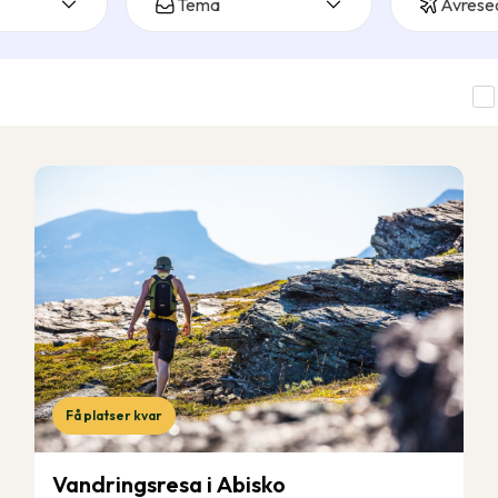
Tema
Avrese
Få platser kvar
Vandringsresa i Abisko