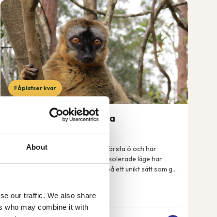
Få platser kvar
Madagaskar – rundresa
19 sep-3 okt 2026
About
Madagaskar är världens fjärde största ö och har
enastående natur. Tack vare sitt isolerade läge har
växter och djur på ön utvecklats på ett unikt sätt som gör
att många arter enbart finns just här på ...
se our traffic. We also share
ers who may combine it with