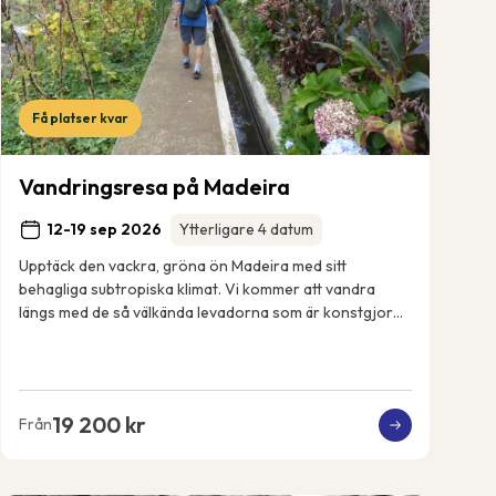
Få platser kvar
Vandringsresa på Madeira
12-19 sep 2026
Ytterligare 4 datum
Upptäck den vackra, gröna ön Madeira med sitt
behagliga subtropiska klimat. Vi kommer att vandra
längs med de så välkända levadorna som är konstgjorda
bevattningskanaler som sträcker sig över ön. Vi k...
19 200 kr
Från