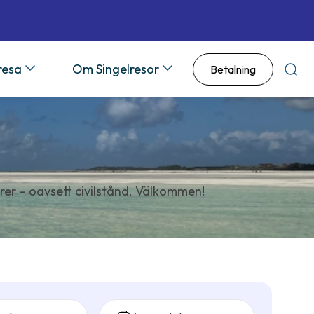
 resa
Om Singelresor
Betalning
Sök
rer – oavsett civilstånd. Välkommen!