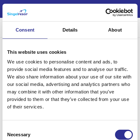
Nu är årets jul- och nyårsresor möjliga att boka!
Sök
Consent
Details
About
Samlingsnamn:
This website uses cookies
Sydkorea rundresa
We use cookies to personalise content and ads, to
provide social media features and to analyse our traffic.
We also share information about your use of our site with
our social media, advertising and analytics partners who
may combine it with other information that you’ve
provided to them or that they’ve collected from your use
of their services.
Singelresor – för dig som vill resa tillsammans med andra
singelresenärer – oavsett civilstånd. Vi har funnits sedan 2004.
Consent
Necessary
Selection
Läs mer