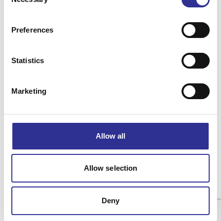
Selection
Läs mer
Preferences
Statistics
Våra resor
Marketing
Inför din resa
Om Singelresor
Allow all
Allow selection
Integritetspolicy
Resevillkor
Cookiepolicy
© 2025 Singelresor Norden AB
Deny