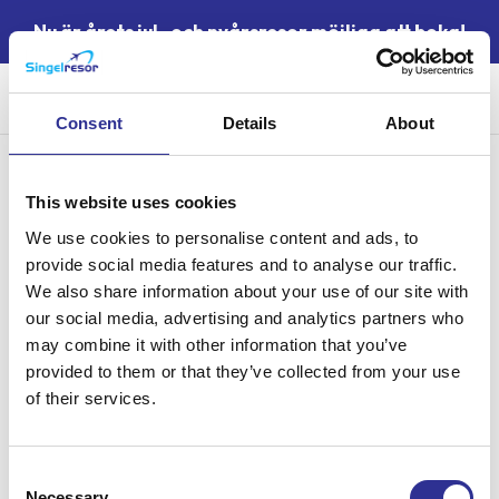
Nu är årets jul- och nyårsresor möjliga att boka!
Sök
Consent
Details
About
Samlingsnamn:
Skidresa i Storlien inkl.
This website uses cookies
We use cookies to personalise content and ads, to
liftkort
provide social media features and to analyse our traffic.
We also share information about your use of our site with
our social media, advertising and analytics partners who
may combine it with other information that you’ve
provided to them or that they’ve collected from your use
of their services.
Singelresor – för dig som vill resa tillsammans med andra
Consent
singelresenärer – oavsett civilstånd. Vi har funnits sedan 2004.
Necessary