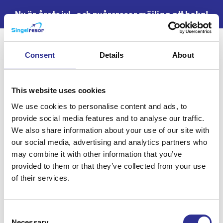
Nu är årets jul- och nyårsresor möjliga att boka!
Sök
Consent
Details
About
Samlingsnamn:
Nyårsresa till Costa
This website uses cookies
We use cookies to personalise content and ads, to
Brava och Barcelona
provide social media features and to analyse our traffic.
We also share information about your use of our site with
our social media, advertising and analytics partners who
may combine it with other information that you’ve
provided to them or that they’ve collected from your use
of their services.
Singelresor – för dig som vill resa tillsammans med andra
Consent
singelresenärer – oavsett civilstånd. Vi har funnits sedan 2004.
Necessary