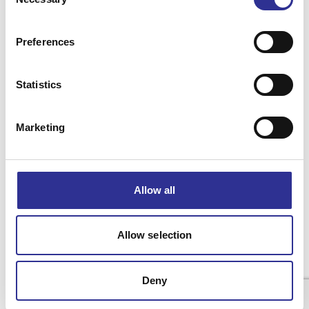
Selection
Läs mer
Preferences
Statistics
Våra resor
Marketing
Inför din resa
Om Singelresor
Allow all
Allow selection
Integritetspolicy
Resevillkor
Cookiepolicy
© 2025 Singelresor Norden AB
Deny