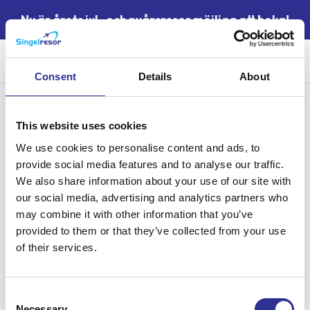
Nu är årets jul- och nyårsresor möjliga att boka!
Sök
Consent
Details
About
Samlingsnamn:
Filippinerna longstay
This website uses cookies
We use cookies to personalise content and ads, to
på ön Siquijor
provide social media features and to analyse our traffic.
We also share information about your use of our site with
our social media, advertising and analytics partners who
may combine it with other information that you’ve
provided to them or that they’ve collected from your use
of their services.
Singelresor – för dig som vill resa tillsammans med andra
Consent
singelresenärer – oavsett civilstånd. Vi har funnits sedan 2004.
Necessary