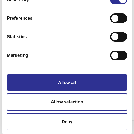
Selection
Läs mer
Preferences
Statistics
Våra resor
Marketing
Inför din resa
Om Singelresor
Allow all
Allow selection
Integritetspolicy
Resevillkor
Cookiepolicy
© 2025 Singelresor Norden AB
Deny