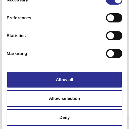
Selection
Läs mer
Preferences
Statistics
Våra resor
Marketing
Inför din resa
Om Singelresor
Allow all
Allow selection
Integritetspolicy
Resevillkor
Cookiepolicy
Deny
© 2025 Singelresor Norden AB