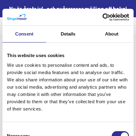
Nu är årets jul- och nyårsresor möjliga att boka!
Sök
Consent
Details
About
Inget hittades
Det verkar som att vi inte kan hitta det du letar efter.
This website uses cookies
Kanske kan ny sökning hjälpa.
We use cookies to personalise content and ads, to
Sök efter:
provide social media features and to analyse our traffic.
Sök
We also share information about your use of our site with
our social media, advertising and analytics partners who
may combine it with other information that you’ve
provided to them or that they’ve collected from your use
of their services.
Singelresor – för dig som vill resa tillsammans med andra
Consent
singelresenärer – oavsett civilstånd. Vi har funnits sedan 2004.
Necessary