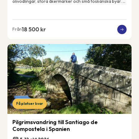
olivodlingar, stora åkermarker och små toskanska byar. Vi
får uppleva det riktiga och lokala...
18 500 kr
Från
Få platser kvar
Pilgrimsvandring till Santiago de
Compostela i Spanien