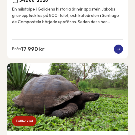
5-12 okt 2026
En milstolpe i Galiciens historia är när aposteln Jakobs
grav upptäcktes på 800-talet, och katedralen i Santiago
de Compostela började uppföras. Sedan dess har
pilgrimer vandrat den franska pilgrimsle...
17 990 kr
Från
Fullbokad