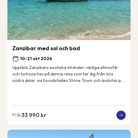
Zanzibar med sol och bad
10-21 okt 2026
Upptäck Zanzibars exotiska stränder, vänliga atmosfär
och turkosa hav på denna resa som tar dig från öns
södra delar, via huvudstaden Stone Town och avslutas på
öns nordöstkust. Några dagar gör vi utf...
33 990 kr
Från