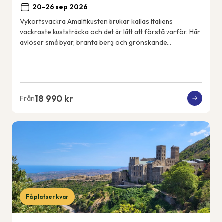
20-26 sep 2026
Vykortsvackra Amalfikusten brukar kallas Italiens
vackraste kuststräcka och det är lätt att förstå varför. Här
avlöser små byar, branta berg och grönskande
terrassodlingar varandra och utsikten är mag...
18 990 kr
Från
Få platser kvar