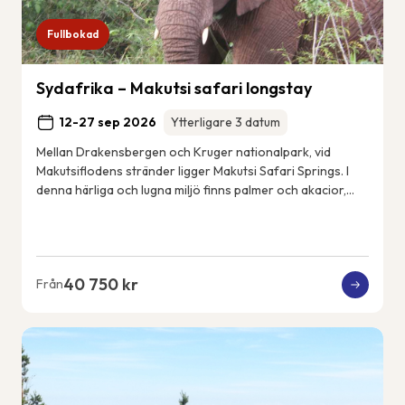
Fullbokad
Sydafrika – Makutsi safari longstay
12-27 sep 2026
Ytterligare 3 datum
Mellan Drakensbergen och Kruger nationalpark, vid
Makutsiflodens stränder ligger Makutsi Safari Springs. I
denna härliga och lugna miljö finns palmer och akacior,
flodhästar, elefanter, noshörningar, ...
40 750 kr
Från