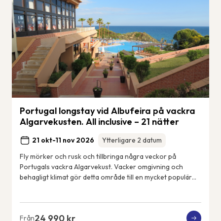
Portugal longstay vid Albufeira på vackra
Algarvekusten. All inclusive – 21 nätter
21 okt-11 nov 2026
Ytterligare 2 datum
Fly mörker och rusk och tillbringa några veckor på
Portugals vackra Algarvekust. Vacker omgivning och
behagligt klimat gör detta område till en mycket populär
tillflyktsort för frusna nordbor. Detta ä...
24 990 kr
Från