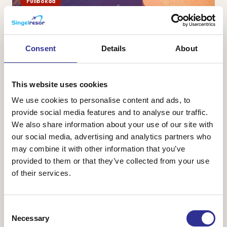
Fullbokad
Namibia – safari, öken och sanddyner
28 sep-9 okt 2026
Consent
Details
About
Namibia är ett av Afrikas vackraste länder med vacker och
karg natur bestående av ändlösa savanner, öknar med
vykortsvackra sanddyner och ett spännande djurliv. Vi
This website uses cookies
ankommer till huvudstaden Windhoek o...
We use cookies to personalise content and ads, to
provide social media features and to analyse our traffic.
We also share information about your use of our site with
our social media, advertising and analytics partners who
48 800 kr
Från
may combine it with other information that you’ve
provided to them or that they’ve collected from your use
of their services.
Consent
Necessary
Selection