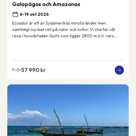
Galapágos och Amazonas
6-19 okt 2026
Ecuador är ett av Sydamerikas minsta länder men
samtidigt mycket rikt på natur och kultur. Vi startar vår
resa i huvudstaden Quito som ligger 2800 m.ö.h. vars
historiska centrum är med på UNESCOs värl...
57 990 kr
Från