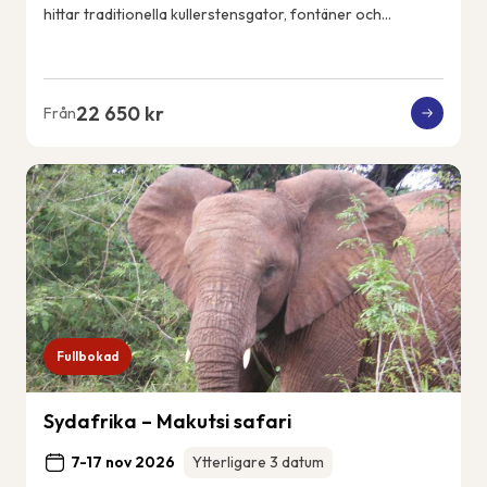
hittar traditionella kullerstensgator, fontäner och
vitkalkade hus. Ericeiras kustlin...
22 650 kr
Från
Fullbokad
Sydafrika – Makutsi safari
7-17 nov 2026
Ytterligare 3 datum