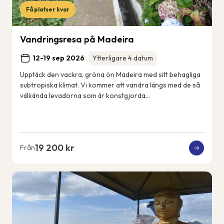
Få platser kvar
Vandringsresa på Madeira
12-19 sep 2026
Ytterligare 4 datum
Upptäck den vackra, gröna ön Madeira med sitt behagliga
subtropiska klimat. Vi kommer att vandra längs med de så
välkända levadorna som är konstgjorda
bevattningskanaler som sträcker sig över ön. Vi k...
19 200 kr
Från