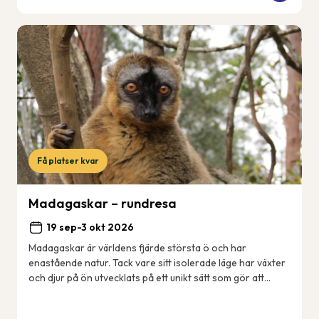
Få platser kvar
Madagaskar – rundresa
19 sep-3 okt 2026
Madagaskar är världens fjärde största ö och har
enastående natur. Tack vare sitt isolerade läge har växter
och djur på ön utvecklats på ett unikt sätt som gör att
många arter enbart finns just här på ...