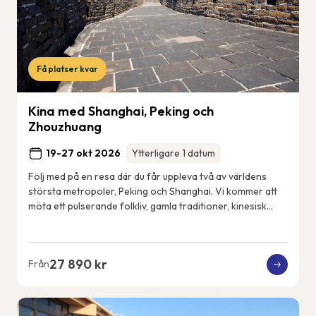
Få platser kvar
Kina med Shanghai, Peking och
Zhouzhuang
19-27 okt 2026
Ytterligare 1 datum
Följ med på en resa där du får uppleva två av världens
största metropoler, Peking och Shanghai. Vi kommer att
möta ett pulserande folkliv, gamla traditioner, kinesisk
konst och kultur, men också det n...
27 890 kr
Från