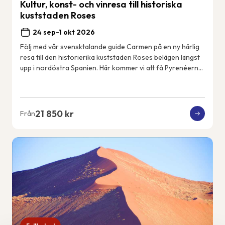
Kultur, konst- och vinresa till historiska
kuststaden Roses
24 sep-1 okt 2026
Följ med vår svensktalande guide Carmen på en ny härlig
resa till den historierika kuststaden Roses belägen längst
upp i nordöstra Spanien. Här kommer vi att få Pyrenéerna
som kuliss varje dag och Med...
21 850 kr
Från