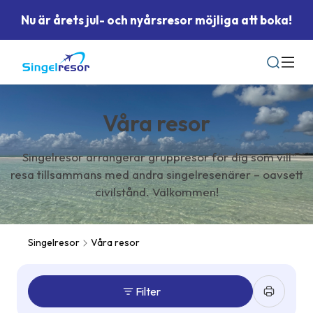
Nu är årets jul- och nyårsresor möjliga att boka!
Sök
Våra resor
Singelresor arrangerar gruppresor för dig som vill
resa tillsammans med andra singelresenärer – oavsett
civilstånd. Välkommen!
Singelresor
Våra resor
Filter