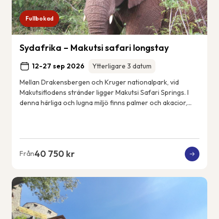
Fullbokad
Sydafrika – Makutsi safari longstay
12-27 sep 2026
Ytterligare 3 datum
Mellan Drakensbergen och Kruger nationalpark, vid
Makutsiflodens stränder ligger Makutsi Safari Springs. I
denna härliga och lugna miljö finns palmer och akacior,
flodhästar, elefanter, noshörningar, ...
40 750 kr
Från