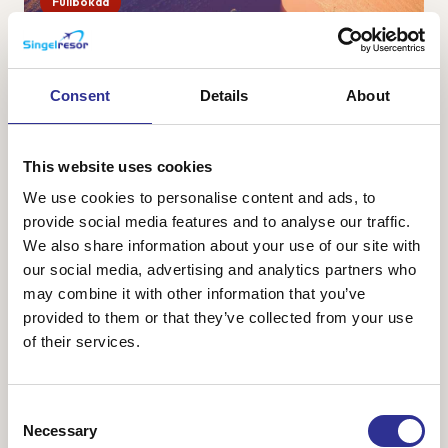
Fullbokad
Namibia – safari, öken och sanddyner
28 sep-9 okt 2026
Consent
Details
About
Namibia är ett av Afrikas vackraste länder med vacker och
karg natur bestående av ändlösa savanner, öknar med
vykortsvackra sanddyner och ett spännande djurliv. Vi
This website uses cookies
ankommer till huvudstaden Windhoek o...
We use cookies to personalise content and ads, to
provide social media features and to analyse our traffic.
We also share information about your use of our site with
our social media, advertising and analytics partners who
48 800 kr
Från
may combine it with other information that you’ve
provided to them or that they’ve collected from your use
of their services.
Consent
Necessary
Selection