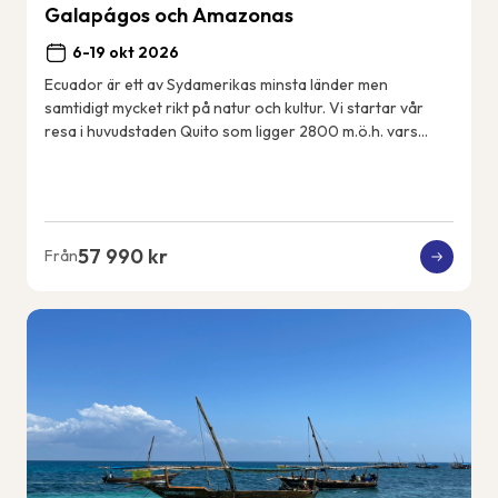
Galapágos och Amazonas
6-19 okt 2026
Ecuador är ett av Sydamerikas minsta länder men
samtidigt mycket rikt på natur och kultur. Vi startar vår
resa i huvudstaden Quito som ligger 2800 m.ö.h. vars
historiska centrum är med på UNESCOs värl...
57 990 kr
Från