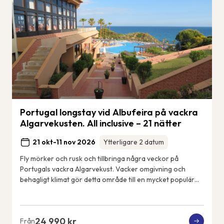
Portugal longstay vid Albufeira på vackra
Algarvekusten. All inclusive – 21 nätter
21 okt-11 nov 2026
Ytterligare 2 datum
Fly mörker och rusk och tillbringa några veckor på
Portugals vackra Algarvekust. Vacker omgivning och
behagligt klimat gör detta område till en mycket populär
tillflyktsort för frusna nordbor. Detta ä...
24 990 kr
Från