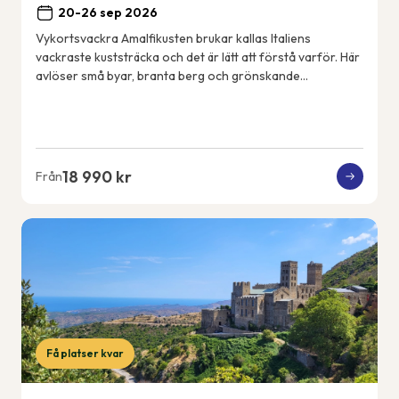
20-26 sep 2026
Vykortsvackra Amalfikusten brukar kallas Italiens
vackraste kuststräcka och det är lätt att förstå varför. Här
avlöser små byar, branta berg och grönskande
terrassodlingar varandra och utsikten är mag...
18 990 kr
Från
Få platser kvar