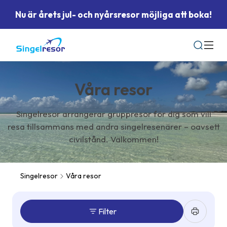
Nu är årets jul- och nyårsresor möjliga att boka!
Sök
Våra resor
Singelresor arrangerar gruppresor för dig som vill
resa tillsammans med andra singelresenärer – oavsett
civilstånd. Välkommen!
Singelresor
Våra resor
Filter