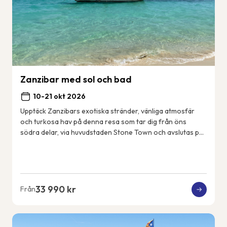
Zanzibar med sol och bad
10-21 okt 2026
Upptäck Zanzibars exotiska stränder, vänliga atmosfär
och turkosa hav på denna resa som tar dig från öns
södra delar, via huvudstaden Stone Town och avslutas på
öns nordöstkust. Några dagar gör vi utf...
33 990 kr
Från