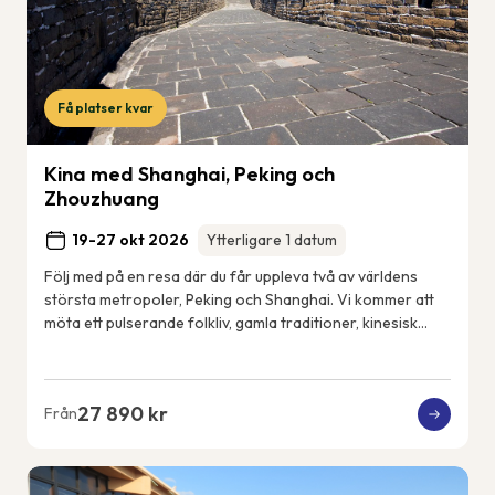
Få platser kvar
Kina med Shanghai, Peking och
Zhouzhuang
19-27 okt 2026
Ytterligare 1 datum
Följ med på en resa där du får uppleva två av världens
största metropoler, Peking och Shanghai. Vi kommer att
möta ett pulserande folkliv, gamla traditioner, kinesisk
konst och kultur, men också det n...
27 890 kr
Från