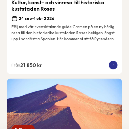
Kultur, konst- och vinresa till historiska
kuststaden Roses
24 sep-1 okt 2026
Följ med vår svensktalande guide Carmen på en ny härlig
resa till den historierika kuststaden Roses belägen längst
upp i nordöstra Spanien. Här kommer vi att få Pyrenéerna
som kuliss varje dag och Med...
21 850 kr
Från