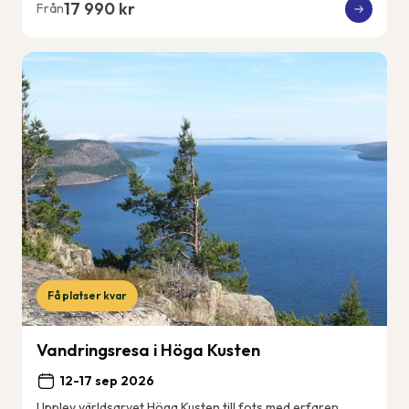
17 990 kr
Från
Få platser kvar
Vandringsresa i Höga Kusten
12-17 sep 2026
Upplev världsarvet Höga Kusten till fots med erfaren