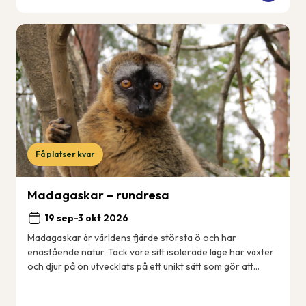
Få platser kvar
Madagaskar – rundresa
19 sep-3 okt 2026
Madagaskar är världens fjärde största ö och har
enastående natur. Tack vare sitt isolerade läge har växter
och djur på ön utvecklats på ett unikt sätt som gör att
många arter enbart finns just här på ...