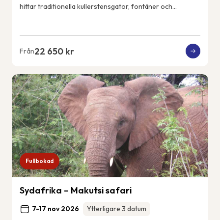
hittar traditionella kullerstensgator, fontäner och
vitkalkade hus. Ericeiras kustlin...
22 650 kr
Från
Fullbokad
Sydafrika – Makutsi safari
7-17 nov 2026
Ytterligare 3 datum