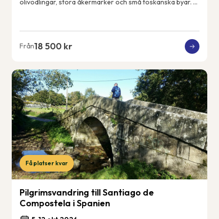
olivodlingar, stora åkermarker och små toskanska byar. Vi
får uppleva det riktiga och lokala...
18 500 kr
Från
Få platser kvar
Pilgrimsvandring till Santiago de
Compostela i Spanien