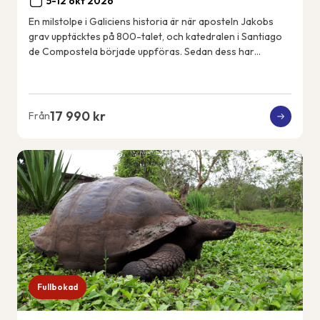
5-12 okt 2026
En milstolpe i Galiciens historia är när aposteln Jakobs
grav upptäcktes på 800-talet, och katedralen i Santiago
de Compostela började uppföras. Sedan dess har
pilgrimer vandrat den franska pilgrimsle...
17 990 kr
Från
Fullbokad