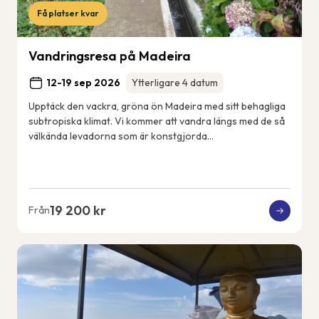
Få platser kvar
Vandringsresa på Madeira
12-19 sep 2026
Ytterligare 4 datum
Upptäck den vackra, gröna ön Madeira med sitt behagliga
subtropiska klimat. Vi kommer att vandra längs med de så
välkända levadorna som är konstgjorda
bevattningskanaler som sträcker sig över ön. Vi k...
19 200 kr
Från