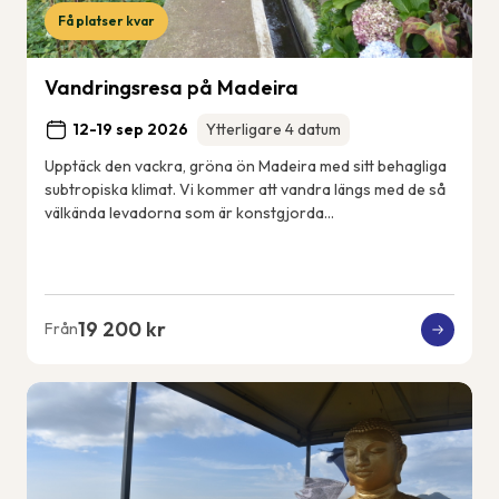
Få platser kvar
Vandringsresa på Madeira
12-19 sep 2026
Ytterligare 4 datum
Upptäck den vackra, gröna ön Madeira med sitt behagliga
subtropiska klimat. Vi kommer att vandra längs med de så
välkända levadorna som är konstgjorda
bevattningskanaler som sträcker sig över ön. Vi k...
19 200 kr
Från