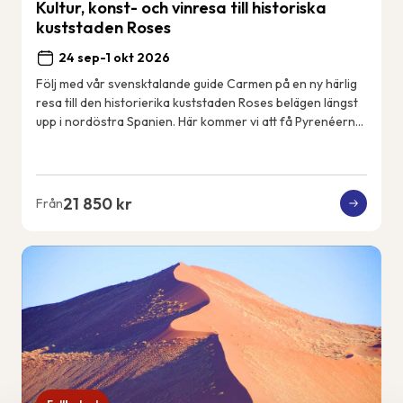
Kultur, konst- och vinresa till historiska
kuststaden Roses
24 sep-1 okt 2026
Följ med vår svensktalande guide Carmen på en ny härlig
resa till den historierika kuststaden Roses belägen längst
upp i nordöstra Spanien. Här kommer vi att få Pyrenéerna
som kuliss varje dag och Med...
21 850 kr
Från