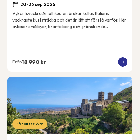
20-26 sep 2026
Vykortsvackra Amalfikusten brukar kallas Italiens
vackraste kuststräcka och det är lätt att förstå varför. Här
avlöser små byar, branta berg och grönskande
terrassodlingar varandra och utsikten är mag...
18 990 kr
Från
Få platser kvar