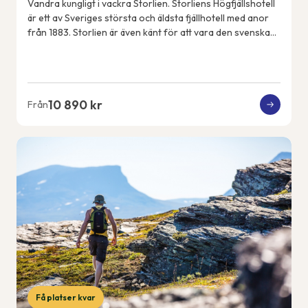
Vandra kungligt i vackra Storlien. Storliens Högfjällshotell
är ett av Sveriges största och äldsta fjällhotell med anor
från 1883. Storlien är även känt för att vara den svenska
kungafamiljens fjällde...
10 890 kr
Från
Få platser kvar