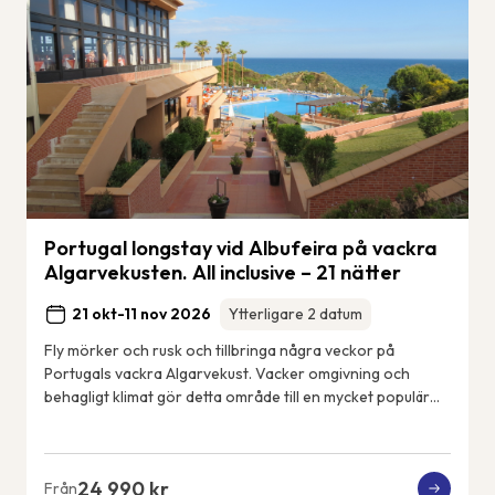
Portugal longstay vid Albufeira på vackra
Algarvekusten. All inclusive – 21 nätter
21 okt-11 nov 2026
Ytterligare 2 datum
Fly mörker och rusk och tillbringa några veckor på
Portugals vackra Algarvekust. Vacker omgivning och
behagligt klimat gör detta område till en mycket populär
tillflyktsort för frusna nordbor. Detta ä...
24 990 kr
Från