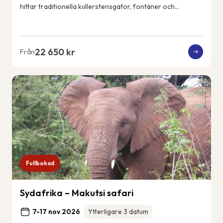
hittar traditionella kullerstensgator, fontäner och
vitkalkade hus. Ericeiras kustlin...
22 650 kr
Från
Fullbokad
Sydafrika – Makutsi safari
7-17 nov 2026
Ytterligare 3 datum