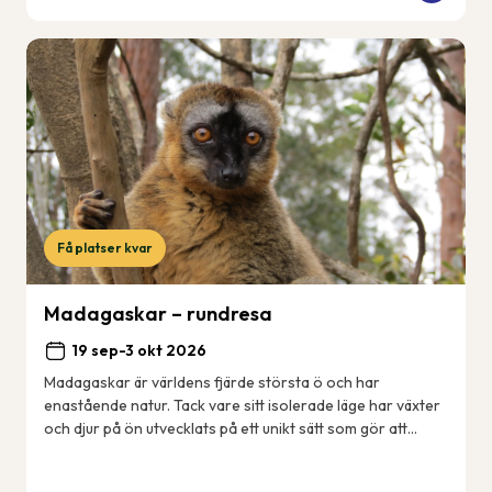
Få platser kvar
Madagaskar – rundresa
19 sep-3 okt 2026
Madagaskar är världens fjärde största ö och har
enastående natur. Tack vare sitt isolerade läge har växter
och djur på ön utvecklats på ett unikt sätt som gör att
många arter enbart finns just här på ...