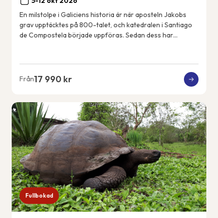
5-12 okt 2026
En milstolpe i Galiciens historia är när aposteln Jakobs
grav upptäcktes på 800-talet, och katedralen i Santiago
de Compostela började uppföras. Sedan dess har
pilgrimer vandrat den franska pilgrimsle...
17 990 kr
Från
Fullbokad