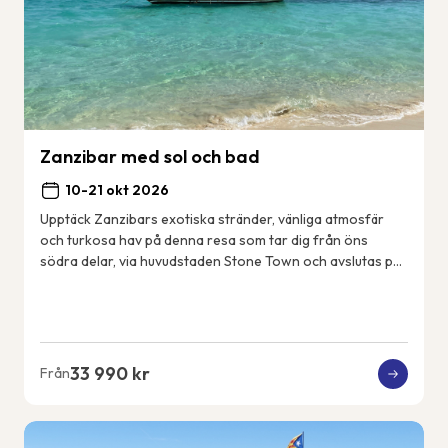
Zanzibar med sol och bad
10-21 okt 2026
Upptäck Zanzibars exotiska stränder, vänliga atmosfär
och turkosa hav på denna resa som tar dig från öns
södra delar, via huvudstaden Stone Town och avslutas på
öns nordöstkust. Några dagar gör vi utf...
33 990 kr
Från