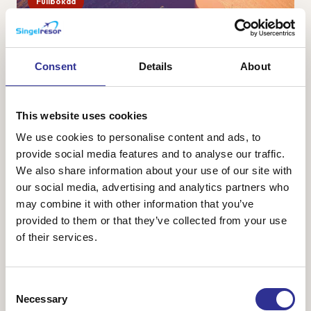
Fullbokad
Namibia – safari, öken och sanddyner
28 sep-9 okt 2026
Consent
Details
About
Namibia är ett av Afrikas vackraste länder med vacker och
karg natur bestående av ändlösa savanner, öknar med
vykortsvackra sanddyner och ett spännande djurliv. Vi
This website uses cookies
ankommer till huvudstaden Windhoek o...
We use cookies to personalise content and ads, to
provide social media features and to analyse our traffic.
We also share information about your use of our site with
our social media, advertising and analytics partners who
48 800 kr
Från
may combine it with other information that you’ve
provided to them or that they’ve collected from your use
of their services.
Consent
Necessary
Selection