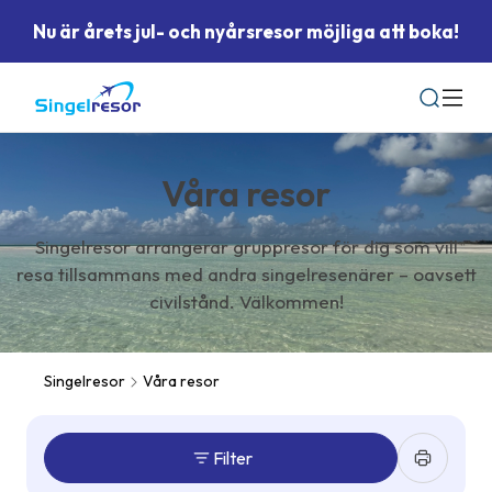
Nu är årets jul- och nyårsresor möjliga att boka!
Sök
Våra resor
Singelresor arrangerar gruppresor för dig som vill
resa tillsammans med andra singelresenärer – oavsett
civilstånd. Välkommen!
Singelresor
Våra resor
Filter