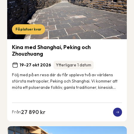
Få platser kvar
Kina med Shanghai, Peking och
Zhouzhuang
19-27 okt 2026
Ytterligare 1 datum
Följ med på en resa där du får uppleva två av världens
största metropoler, Peking och Shanghai. Vi kommer att
möta ett pulserande folkliv, gamla traditioner, kinesisk
konst och kultur, men också det n...
27 890 kr
Från