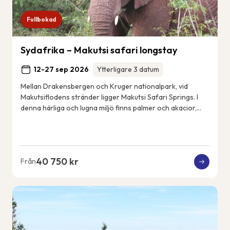
Fullbokad
Sydafrika – Makutsi safari longstay
12-27 sep 2026
Ytterligare 3 datum
Mellan Drakensbergen och Kruger nationalpark, vid
Makutsiflodens stränder ligger Makutsi Safari Springs. I
denna härliga och lugna miljö finns palmer och akacior,
flodhästar, elefanter, noshörningar, ...
40 750 kr
Från