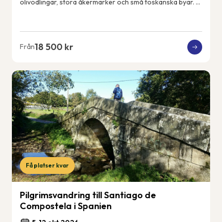
olivodlingar, stora åkermarker och små toskanska byar. Vi
får uppleva det riktiga och lokala...
18 500 kr
Från
Få platser kvar
Pilgrimsvandring till Santiago de
Compostela i Spanien