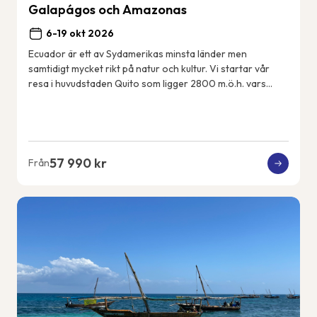
Galapágos och Amazonas
6-19 okt 2026
Ecuador är ett av Sydamerikas minsta länder men
samtidigt mycket rikt på natur och kultur. Vi startar vår
resa i huvudstaden Quito som ligger 2800 m.ö.h. vars
historiska centrum är med på UNESCOs värl...
57 990 kr
Från