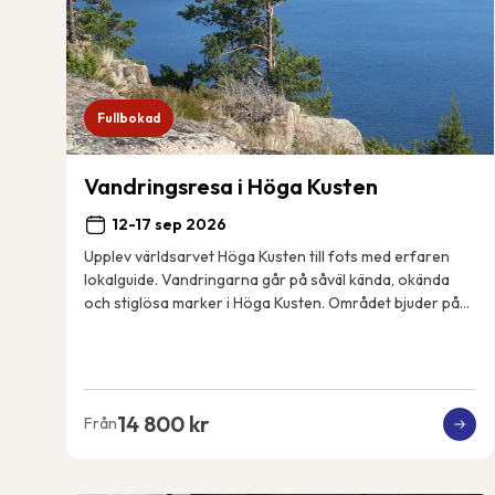
Fullbokad
Vandringsresa i Höga Kusten
12-17 sep 2026
Upplev världsarvet Höga Kusten till fots med erfaren
lokalguide. Vandringarna går på såväl kända, okända
och stiglösa marker i Höga Kusten. Området bjuder på
spännande geologiska fenomen, spektakulära...
14 800 kr
Från