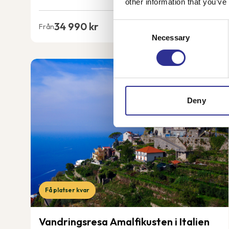
other information that you’ve
34 990 kr
Consent
Från
Necessary
Selection
Deny
Få platser kvar
Vandringsresa Amalfikusten i Italien