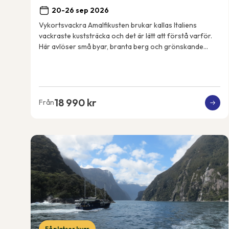
20-26 sep 2026
Vykortsvackra Amalfikusten brukar kallas Italiens
vackraste kuststräcka och det är lätt att förstå varför.
Här avlöser små byar, branta berg och grönskande
terrassodlingar varandra och utsikten är mag...
18 990 kr
Från
Få platser kvar