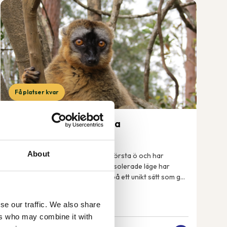
Få platser kvar
Madagaskar – rundresa
19 sep-3 okt 2026
About
Madagaskar är världens fjärde största ö och har
enastående natur. Tack vare sitt isolerade läge har
växter och djur på ön utvecklats på ett unikt sätt som gör
att många arter enbart finns just här på ...
se our traffic. We also share
ers who may combine it with