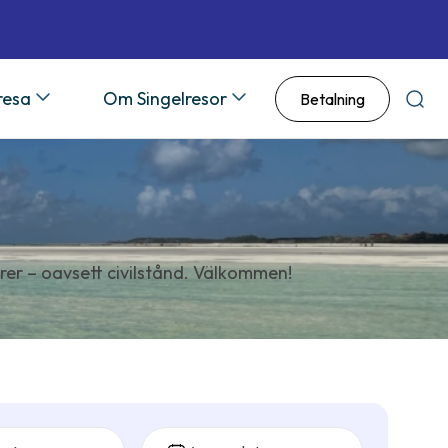
 resa
Om Singelresor
Betalning
Sök
rer – oavsett civilstånd. Välkommen!