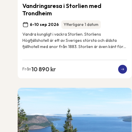
Vandringsresa i Storlien med
Trondheim
6-10 sep 2026
Ytterligare 1 datum
Vandra kungligt i vackra Storlien. Storliens
Högfjällshotell är ett av Sveriges största och äldsta
fjällhotell med anor från 1883. Storlien är även känt för
att vara den svenska kungafamiljens fjällde...
10 890 kr
Från