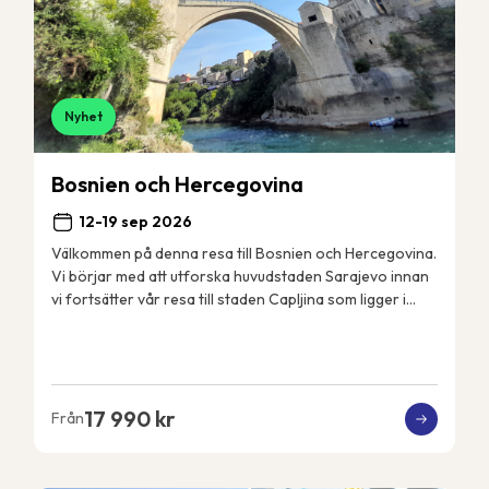
Nyhet
Bosnien och Hercegovina
12-19 sep 2026
Välkommen på denna resa till Bosnien och Hercegovina.
Vi börjar med att utforska huvudstaden Sarajevo innan
vi fortsätter vår resa till staden Capljina som ligger i
landets sydvästra del i regionen He...
17 990 kr
Från