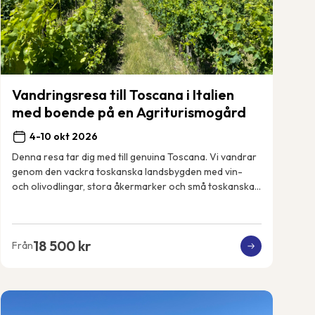
Vandringsresa till Toscana i Italien
med boende på en Agriturismogård
4-10 okt 2026
Denna resa tar dig med till genuina Toscana. Vi vandrar
genom den vackra toskanska landsbygden med vin-
och olivodlingar, stora åkermarker och små toskanska
byar. Vi får uppleva det riktiga och lokala...
18 500 kr
Från