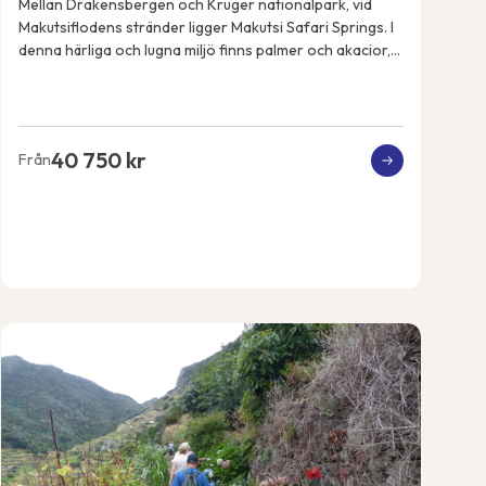
Mellan Drakensbergen och Kruger nationalpark, vid
Makutsiflodens stränder ligger Makutsi Safari Springs. I
denna härliga och lugna miljö finns palmer och akacior,
flodhästar, elefanter, noshörningar, ...
40 750 kr
Från