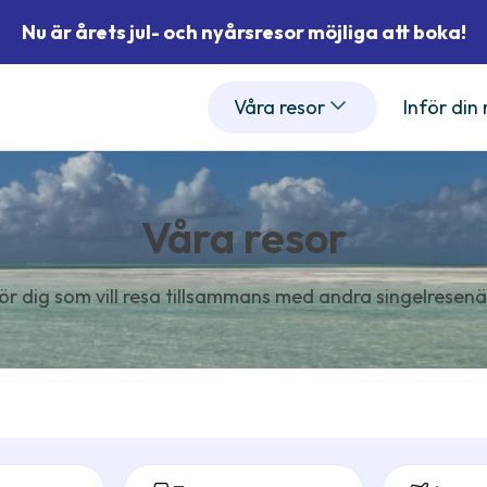
Nu är årets jul- och nyårsresor möjliga att boka!
Våra resor
Inför din
Våra resor
ör dig som vill resa tillsammans med andra singelresenä