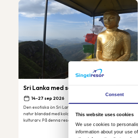
Sri Lanka med sol och bad
Consent
14-27 sep 2026
Den exotiska ön Sri Lanka bjuder på vacker grönskande
natur blandad med kolonial historia och ett stort
This website uses cookies
kulturarv. På denna resa besöker vi bland annat de
We use cookies to personalis
grönklädda bergen i Nuwara Eliya, det mäktiga...
information about your use of