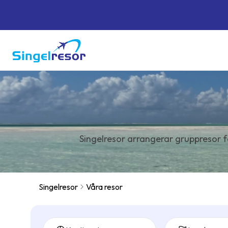
Singelresor arrangerar gruppresor f
Singelresor
Våra resor