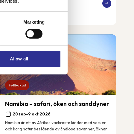
 services.
41 250 kr
Från
Marketing
Allow all
Fullbokad
Namibia – safari, öken och sanddyner
28 sep-9 okt 2026
Namibia är ett av Afrikas vackraste länder med vacker
och karg natur bestående av ändlösa savanner, öknar