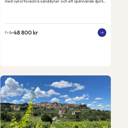
med vykortsvackra sanddyner och ett spännande djurliv.
Vi ankommer till huvudstaden Windhoek o...
48 800 kr
Från