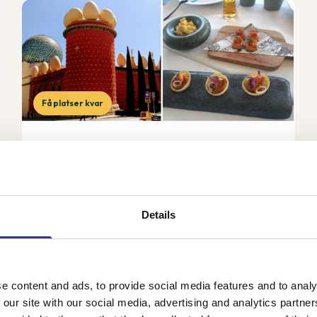
Få platser kvar
Gourmet- och kulturresa i Spanien
17-24 sep 2026
Under denna resa får vi uppleva det bästa Katalonien
har att erbjuda i form av mat, vin, kultur, växtlighet,
Details
vackra landskap, konst och historia tillsammans med
vår svensktalande guide Cecilia. Vårt 4...
e content and ads, to provide social media features and to analy
22 650 kr
Från
 our site with our social media, advertising and analytics partn