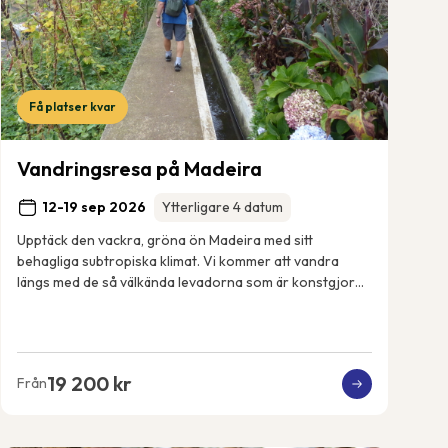
Få platser kvar
Vandringsresa på Madeira
12-19 sep 2026
Ytterligare 4 datum
Upptäck den vackra, gröna ön Madeira med sitt
behagliga subtropiska klimat. Vi kommer att vandra
längs med de så välkända levadorna som är konstgjorda
bevattningskanaler som sträcker sig över ön. Vi k...
19 200 kr
Från