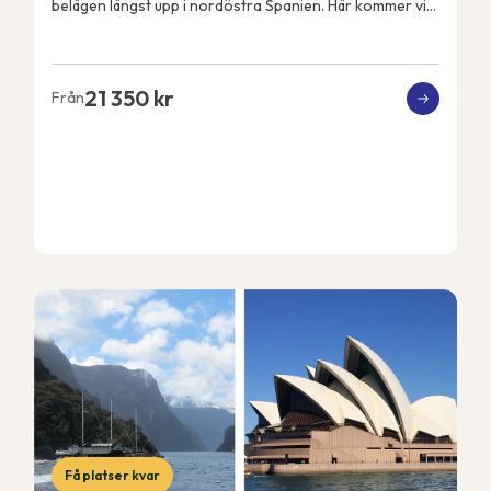
belägen längst upp i nordöstra Spanien. Här kommer vi
att få Pyrenéerna som kuliss varje dag och Med...
21 350 kr
Från
Få platser kvar