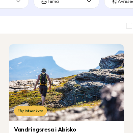
Tema
Avrese
Få platser kvar
Vandringsresa i Abisko